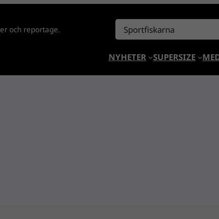
Sök
lder och reportage.
NYHETER
SUPERSIZE
MED