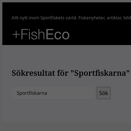
Hoppa
till
Allt nytt inom Sportfiskets värld. Fiskenyheter, artiklar, bi
innehåll
Sökresultat för ”Sportfiskarna”
Sök
Sök