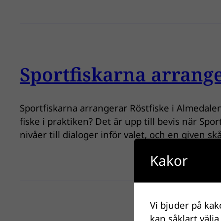
Sportfiskarna arrange
Sportfiskarna arrangerar Röstfiske i Almedalen!
fiske i praktiken? Det är upp till bevis när Spo
nivåer till dialoger inför valet, och en given s
Kakor
Vi bjuder på kak
kan såklart välja