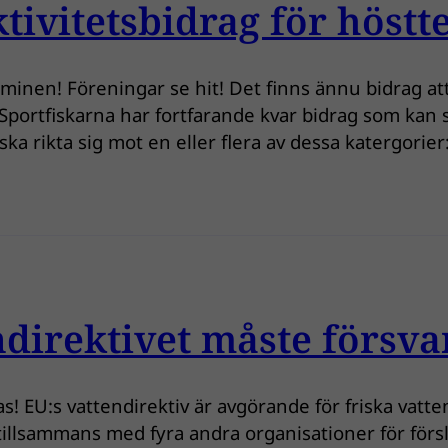
ktivitetsbidrag för höst
erminen! Föreningar se hit! Det finns ännu bidrag at
Sportfiskarna har fortfarande kvar bidrag som kan 
 ska rikta sig mot en eller flera av dessa katergorie
ndirektivet måste försva
as! EU:s vattendirektiv är avgörande för friska vat
 tillsammans med fyra andra organisationer för förs