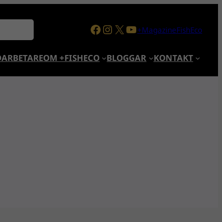
Facebook
Instagram
X
YouTube
+MagazineFishEco
ARBETARE
OM +FISHECO
BLOGGAR
KONTAKT