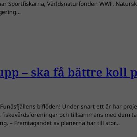
r Sportfiskarna, Världsnaturfonden WWF, Natursky
egering…
pp – ska få bättre koll 
å Funäsfjällens biflöden! Under snart ett år har proj
fiskevårdsföreningar och tillsammans med dem tagit
ing. – Framtagandet av planerna har till stor…