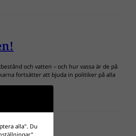
en!
skbestånd och vatten – och hur vassa är de på
arna fortsätter att bjuda in politiker på alla
ptera alla". Du
nställningar".