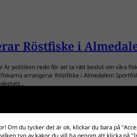
rar Röstfiske i Almedal
 Är politiken redo för att ta rätt beslut om våra fi
rtfiskarna arrangerar Röstfiske i Almedalen! Sportfisk
kådeplats…
or! Om du tycker det är ok, klickar du bara på "Acce
 vilken typ av kakor du vill ha genom att klicka på "I