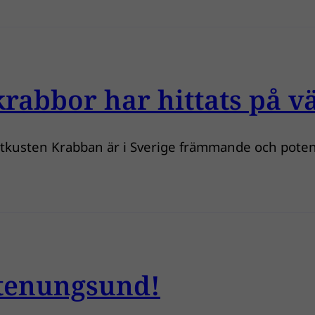
krabbor har hittats på v
ästkusten Krabban är i Sverige främmande och potent
Stenungsund!