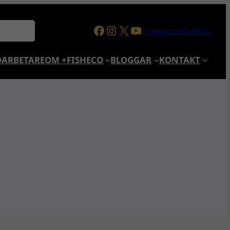
Facebook
Instagram
X
YouTube
+MagazineFishEco
ARBETARE
OM +FISHECO
BLOGGAR
KONTAKT