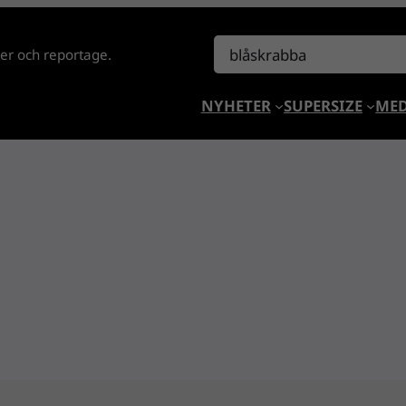
Sök
lder och reportage.
NYHETER
SUPERSIZE
MED