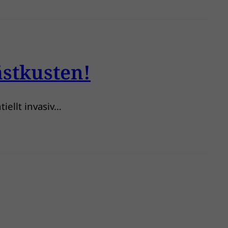
ästkusten!
iellt invasiv…