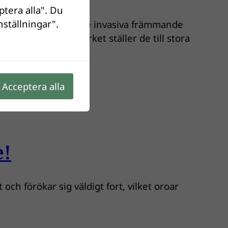
ptera alla". Du
nställningar".
mmer i kontakt med de invasiva främmande
rmlösa. I själva verket ställer de till stora
Acceptera alla
e!
och förökar sig väldigt fort, vilket oroar