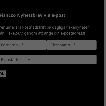
FishEco Nyhetsbrev via e-post
renumerera kostnadsfritt på dagliga fiskenyheter
rån Fiske24/7 genom att ange din e-postadress!
E
m
f
t
e
r
m
n
a
m
n