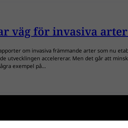
r väg för invasiva arter 
apporter om invasiva främmande arter som nu etable
ande utvecklingen accelererar. Men det går att min
r några exempel på…
vasiva främmande arter i