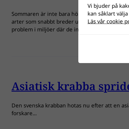
Vi bjuder på kak
kan såklart välja
Sommaren är inte bara högsäsong för bad och 
Läs vår cookie p
arter som snabbt breder ut sig i våra vatten. Sm
problem i miljöer där de inte…
Asiatisk krabba spride
Den svenska krabban hotas nu efter att en asiati
forskare…