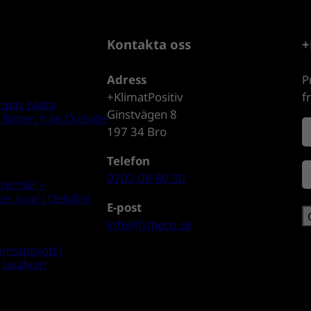
Kontakta oss
+
Adress
P
+KlimatPositiv
f
opas bästa
Ginstvägen 8
a filmen från Outside
N
197 34 Bro
a
F
Telefon
E
ö
n
0702-08 80 30
premiär –
-
r
*
er kvar i Delsjön!
p
n
E-post
o
a
info@fisheco.se
s
omsutbrott i
t
n
laxälvar!
*