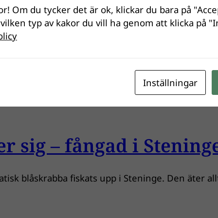
or! Om du tycker det är ok, klickar du bara på "Acce
 vilken typ av kakor du vill ha genom att klicka på "I
båtliv i sjöar och hav. Det är också nu många ko
olicy
åprickig penselkrabba och sjögull låter ju ganska ha
Inställningar
r sig – fångad i Stening
sk blåskrabba fiskats upp i Steninge. Den äter allt 