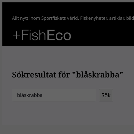
Hoppa
till
Allt nytt inom Sportfiskets värld. Fiskenyheter, artiklar, bi
innehåll
Sökresultat för ”blåskrabba”
Sök
Sök