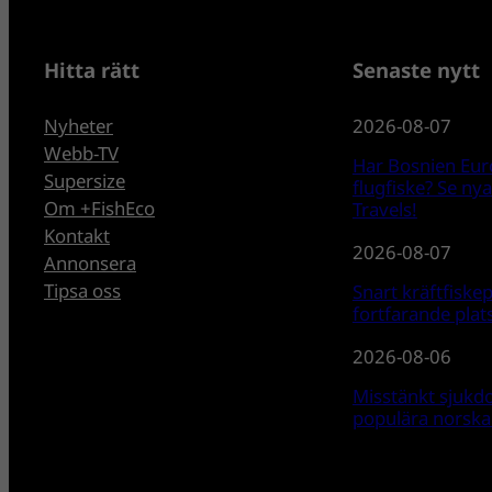
Hitta rätt
Senaste nytt
Nyheter
2026-08-07
Webb-TV
Har Bosnien Eur
Supersize
flugfiske? Se ny
Om +FishEco
Travels!
Kontakt
2026-08-07
Annonsera
Tipsa oss
Snart kräftfiske
fortfarande plats
2026-08-06
Misstänkt sjukd
populära norska 