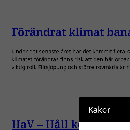
Förändrat klimat bana
Under det senaste året har det kommit flera r
klimatet förändras finns risk att den här oro
viktig roll. Filtsjöpung och större rovmärla ä
Kakor
HaV – Håll koll på in