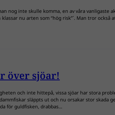
n nog inte skulle komma, en av våra vanligaste akvar
klassar nu arten som “hög risk”´. Man tror också at
r över sjöar!
igheten och inte hittepå, vissa sjöar har stora probl
 dammfiskar släppts ut och nu orsakar stor skada g
öda för guldfisken, drabbas…