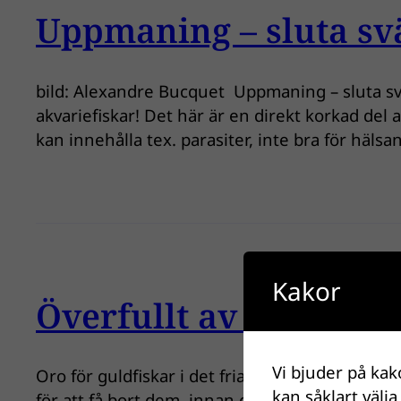
Uppmaning – sluta svä
bild: Alexandre Bucquet Uppmaning – sluta svä
akvariefiskar! Det här är en direkt korkad del
kan innehålla tex. parasiter, inte bra för hälsa
Kakor
Överfullt av guldfisk
Vi bjuder på kak
Oro för guldfiskar i det fria! Länsfiskekonsul
kan såklart välja
för att få bort dem, innan de sprider sig till 