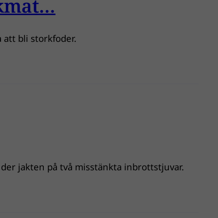
rkmat…
att bli storkfoder.
nder jakten på två misstänkta inbrottstjuvar.