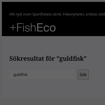
Hoppa
till
Allt nytt inom Sportfiskets värld. Fiskenyheter, artiklar, bi
innehåll
Sökresultat för ”guldfisk”
Sök
Sök