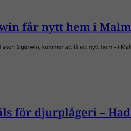
rwin får nytt hem i Mal
dfisken Sigurwin, kommer att få ett nytt hem – i Ma
ls för djurplågeri – Hade