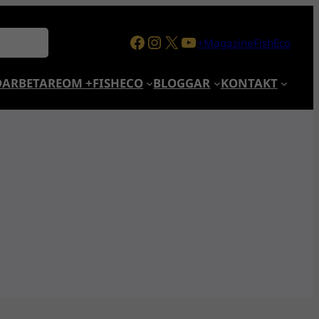
Facebook
Instagram
X
YouTube
+MagazineFishEco
ARBETARE
OM +FISHECO
BLOGGAR
KONTAKT