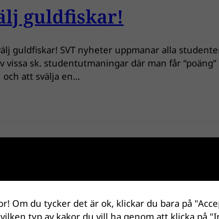
lj guldfiskar!
lj guldfiskar! SVT nyheter uppmanar alla studenter 
 av vissa sk. studentutmaningar där man får “poäng”
n och att svälja en…
ar i kvarndammen i Väte
or! Om du tycker det är ok, klickar du bara på "Acce
ent Rolf Gydemo oroas av den stora mängden guldfis
 vilken typ av kakor du vill ha genom att klicka på "I
andra vattendrag…