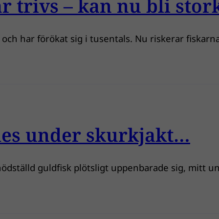
r trivs – kan nu bli sto
ch har förökat sig i tusentals. Nu riskerar fiskarna 
des under skurkjakt…
 nödställd guldfisk plötsligt uppenbarade sig, mitt u