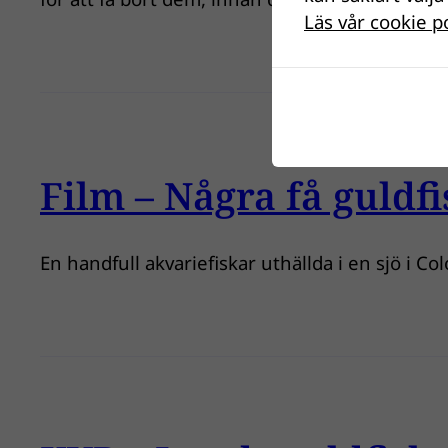
Läs vår cookie p
Film – Några få guldfi
En handfull akvariefiskar uthällda i en sjö i 