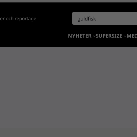
Sök
lder och reportage.
NYHETER
SUPERSIZE
MED