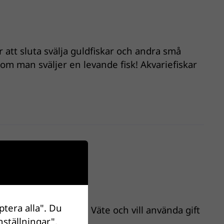
att sluta svälja guldfiskar och andra små
 om man sväljer en levande fisk! Akvariefiskar
!
ptera alla". Du
kar i kvarndammen i Väte och vill använda gift
nställningar".