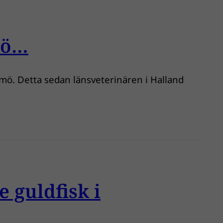
mö…
lmö. Detta sedan länsveterinären i Halland
 guldfisk i