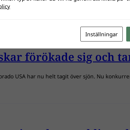
olicy
Inställningar
skar förökade sig och tar
Colorado USA har nu helt tagit över sjön. Nu konkur