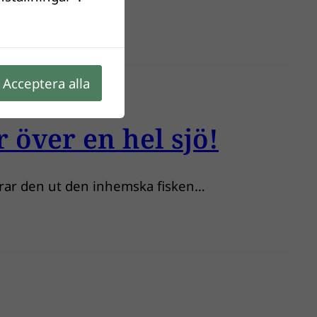
Acceptera alla
 över en hel sjö!
rerar den ut den inhemska fisken…