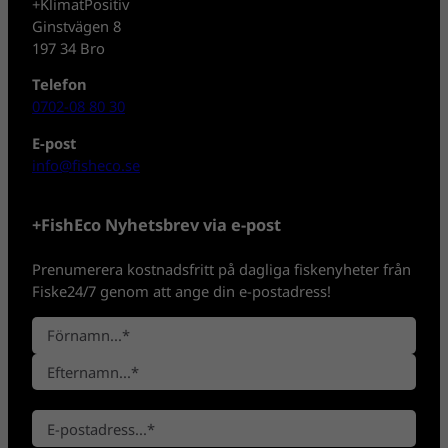
+KlimatPositiv
Ginstvägen 8
197 34 Bro
Telefon
0702-08 80 30
E-post
info@fisheco.se
+FishEco Nyhetsbrev via e-post
Prenumerera kostnadsfritt på dagliga fiskenyheter från
Fiske24/7 genom att ange din e-postadress!
N
a
F
m
ö
n
E
r
*
E
f
n
-
t