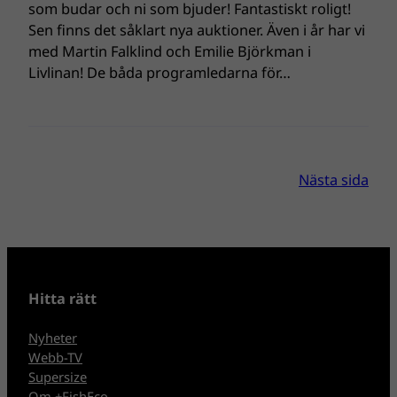
som budar och ni som bjuder! Fantastiskt roligt!
Sen finns det såklart nya auktioner. Även i år har vi
med Martin Falklind och Emilie Björkman i
Livlinan! De båda programledarna för…
Nästa sida
Hitta rätt
Nyheter
Webb-TV
Supersize
Om +FishEco