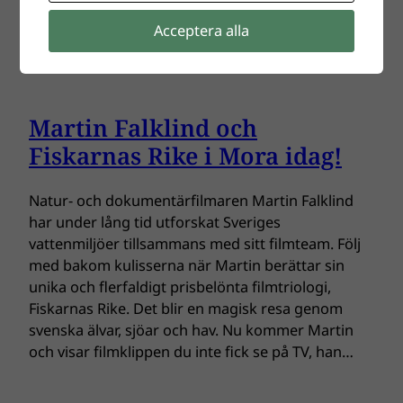
Ecofilm med en…
Acceptera alla
Martin Falklind och
Fiskarnas Rike i Mora idag!
Natur- och dokumentärfilmaren Martin Falklind
har under lång tid utforskat Sveriges
vattenmiljöer tillsammans med sitt filmteam. Följ
med bakom kulisserna när Martin berättar sin
unika och flerfaldigt prisbelönta filmtriologi,
Fiskarnas Rike. Det blir en magisk resa genom
svenska älvar, sjöar och hav. Nu kommer Martin
och visar filmklippen du inte fick se på TV, han…