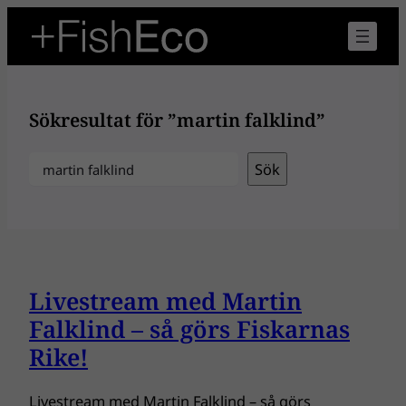
Hoppa
till
innehåll
Sökresultat för ”martin falklind”
Sök
Sök
Livestream med Martin
Falklind – så görs Fiskarnas
Rike!
Livestream med Martin Falklind – så görs