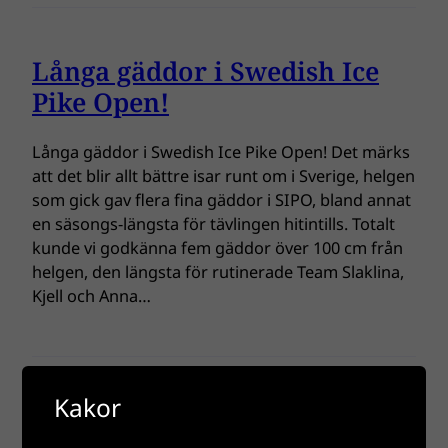
Långa gäddor i Swedish Ice
Pike Open!
Långa gäddor i Swedish Ice Pike Open! Det märks
att det blir allt bättre isar runt om i Sverige, helgen
som gick gav flera fina gäddor i SIPO, bland annat
en säsongs-längsta för tävlingen hitintills. Totalt
kunde vi godkänna fem gäddor över 100 cm från
helgen, den längsta för rutinerade Team Slaklina,
Kjell och Anna…
Kakor
Ny fiskar godkända i Swedish