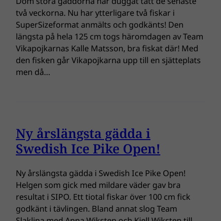
Dom stora gäddorna har duggat tätt de senaste
två veckorna. Nu har ytterligare två fiskar i
SuperSizeformat anmälts och godkänts! Den
längsta på hela 125 cm togs häromdagen av Team
Vikapojkarnas Kalle Matsson, bra fiskat där! Med
den fisken går Vikapojkarna upp till en sjätteplats
men då…
Ny årslängsta gädda i
Swedish Ice Pike Open!
Ny årslängsta gädda i Swedish Ice Pike Open!
Helgen som gick med mildare väder gav bra
resultat i SIPO. Ett tiotal fiskar över 100 cm fick
godkänt i tävlingen. Bland annat slog Team
Slaklina med Anna Wiksten och Kjell Wiksten till