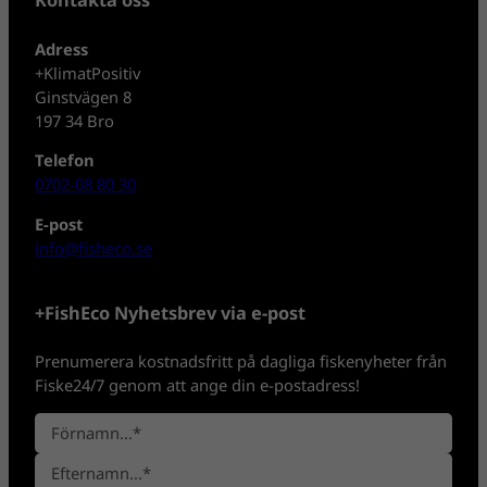
Adress
+KlimatPositiv
Ginstvägen 8
197 34 Bro
Telefon
0702-08 80 30
E-post
info@fisheco.se
+FishEco Nyhetsbrev via e-post
Prenumerera kostnadsfritt på dagliga fiskenyheter från
Fiske24/7 genom att ange din e-postadress!
N
a
F
m