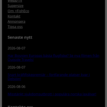
Webb-TV
Supersize
Om +FishEco
Kontakt
Annonsera
Tipsa oss
Senaste nytt
2026-08-07
Har Bosnien Europas bästa flugfiske? Se nya filmen från
Outside Travels!
2026-08-07
Snart kräftfiskepremiär – fortfarande platser kvar i
Delsjön!
2026-08-06
Misstänkt sjukdomsutbrott i populära norska laxälvar!
Kontakta oss