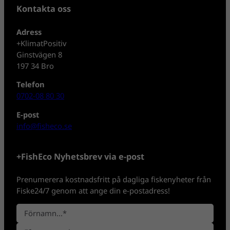
Kontakta oss
Adress
+KlimatPositiv
Ginstvägen 8
197 34 Bro
Telefon
0702-08 80 30
E-post
info@fisheco.se
+FishEco Nyhetsbrev via e-post
Prenumerera kostnadsfritt på dagliga fiskenyheter från
Fiske24/7 genom att ange din e-postadress!
N
a
F