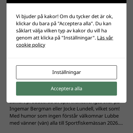
med Bo Hall, bland annat ”En…
Vi bjuder på kakor! Om du tycker det är ok,
klickar du bara på "Acceptera alla". Du kan
såklart välja vilken typ av kakor du vill ha
genom att klicka på "Inställningar".
Läs vår
Lubbes inför
cookie policy
Sportfiskemässanfilm – titta
om du törs!
Inställningar
Lubbes inför Sportfiskemässanfilm – titta om du
törs! Välkommen till Sportfiskemässan på Elmia
13-15 mars 2026. Här är en fortsättning, en
Acceptera alla
fortsättning på förra årets “inför mässan film”.
Såklart producerad av sportfiskesveriges svar på
Ingemar Bergman eller Jocke Lundell, vilket som!
Med humor som ingen förstår välkomnar Lubbe
med vänner (vän) alla till Sportfiskemässan 2026.…