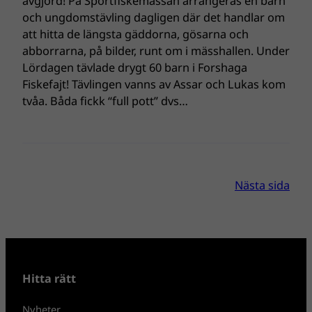
avgjord! På Sportfiskemässan arrangeras en barn
och ungdomstävling dagligen där det handlar om
att hitta de längsta gäddorna, gösarna och
abborrarna, på bilder, runt om i mässhallen. Under
Lördagen tävlade drygt 60 barn i Forshaga
Fiskefajt! Tävlingen vanns av Assar och Lukas kom
tvåa. Båda fickk “full pott” dvs…
Nästa sida
Hitta rätt
Nyheter