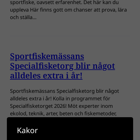
sportfiske, oavsett erfarenhet. Det här kan du
uppleva Här finns gott om chanser att prova, lära
och ställa…
Sportfiskemässans
Specialfisketorg blir något
alldeles extra i år!
Sportfiskemässans Specialfisketorg blir något
alldeles extra i år! Kolla in programmet för
Specialfisketorget 2026! Möt experter inom
ekolod, teknik, arter, beten och fiskemetoder,
oavsett om du vill förstå vad som händer under
Kakor
ytan eller ta ditt fiske till nästa nivå finns något för
dig. Missa inte de uppskattade ekolodskurserna