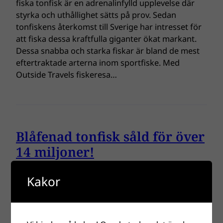
fiska tonfisk är en adrenalinfylld upplevelse där
styrka och uthållighet sätts på prov. Sedan
tonfiskens återkomst till Sverige har intresset för
att fiska dessa kraftfulla giganter ökat markant.
Dessa snabba och starka fiskar är bland de mest
eftertraktade arterna inom sportfiske. Med
Outside Travels fiskeresa…
Blåfenad tonfisk såld för över
14 miljoner!
Blåfenad tonfisk såld för över 14 miljoner!
Kakor
Världens och kanske framförallt Japans aptit på
tonfisk har på flera ställen hotat
tonfiskbestånden. Det kanske inte är så konstigt