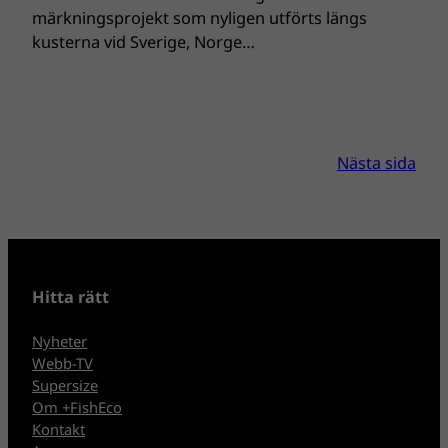
märkningsprojekt som nyligen utförts längs
kusterna vid Sverige, Norge…
Nästa sida
Hitta rätt
Nyheter
Webb-TV
Supersize
Om +FishEco
Kontakt