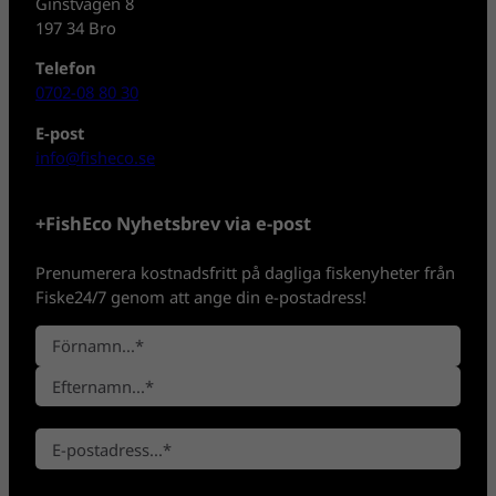
Ginstvägen 8
197 34 Bro
Telefon
0702-08 80 30
E-post
info@fisheco.se
+FishEco Nyhetsbrev via e-post
Prenumerera kostnadsfritt på dagliga fiskenyheter från
Fiske24/7 genom att ange din e-postadress!
N
a
F
m
ö
n
E
r
*
E
f
n
-
t
a
p
e