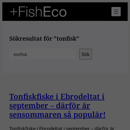
Hoppa
till
innehåll
Sökresultat för ”tonfisk”
Sök
Sök
Tonfiskfiske i Ebrodeltat i
september – därför är
sensommaren så populär!
Tonfiskfiske i Ebrodeltat i september – därför är