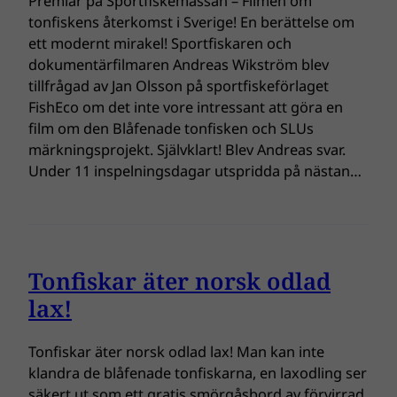
Premiär på Sportfiskemässan – Filmen om
tonfiskens återkomst i Sverige! En berättelse om
ett modernt mirakel! Sportfiskaren och
dokumentärfilmaren Andreas Wikström blev
tillfrågad av Jan Olsson på sportfiskeförlaget
FishEco om det inte vore intressant att göra en
film om den Blåfenade tonfisken och SLUs
märkningsprojekt. Självklart! Blev Andreas svar.
Under 11 inspelningsdagar utspridda på nästan…
Tonfiskar äter norsk odlad
lax!
Tonfiskar äter norsk odlad lax! Man kan inte
klandra de blåfenade tonfiskarna, en laxodling ser
säkert ut som ett gratis smörgåsbord av förvirrad