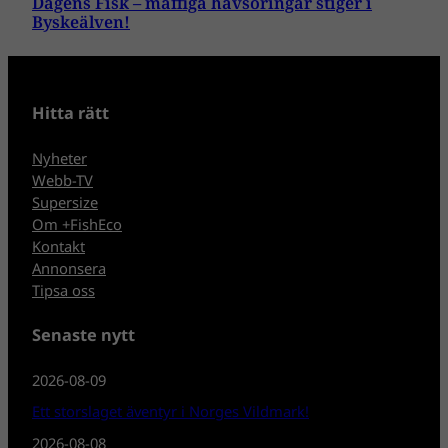
Dagens Fisk – maffiga havsöringar stiger i
Byskeälven!
Hitta rätt
Nyheter
Webb-TV
Supersize
Om +FishEco
Kontakt
Annonsera
Tipsa oss
Senaste nytt
2026-08-09
Ett storslaget äventyr i Norges Vildmark!
2026-08-08