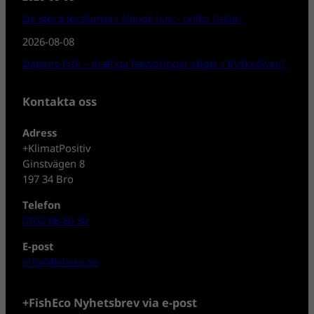
De stora torskarna i Ålands hav – unika fiskar!
2026-08-08
Dagens Fisk – maffiga havsöringar stiger i Byskeälven!
Kontakta oss
Adress
+KlimatPositiv
Ginstvägen 8
197 34 Bro
Telefon
0702-08 80 30
E-post
info@fisheco.se
+FishEco Nyhetsbrev via e-post