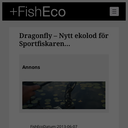
Hoppa
till
innehåll
Dragonfly – Nytt ekolod för
Sportfiskaren…
Annons
FishEco
Datum:
2013-06-07