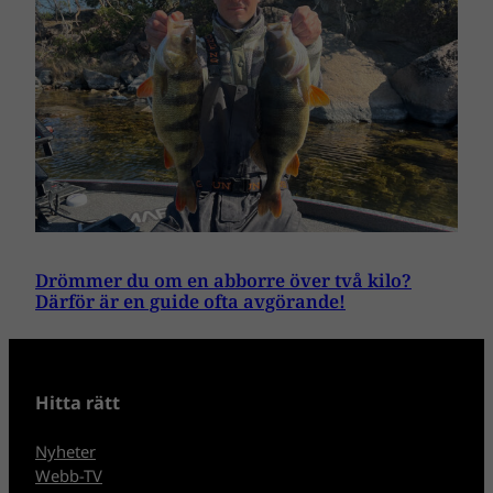
Drömmer du om en abborre över två kilo?
Därför är en guide ofta avgörande!
Hitta rätt
Nyheter
Webb-TV