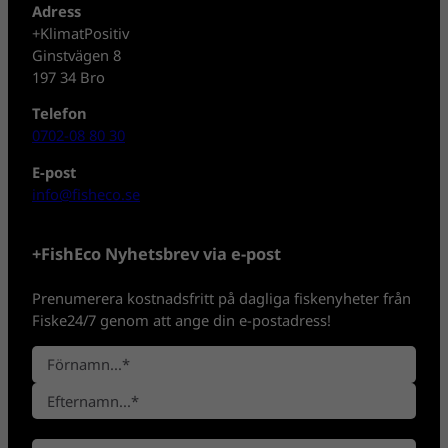
Adress
+KlimatPositiv
Ginstvägen 8
197 34 Bro
Telefon
0702-08 80 30
E-post
info@fisheco.se
+FishEco Nyhetsbrev via e-post
Prenumerera kostnadsfritt på dagliga fiskenyheter från
Fiske24/7 genom att ange din e-postadress!
N
a
F
m
ö
n
E
r
*