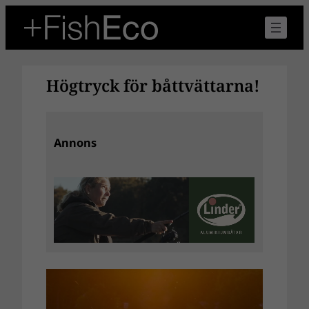
Hoppa
till
innehåll
Högtryck för båttvättarna!
Annons