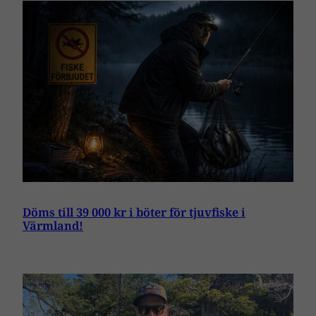
Döms till 39 000 kr i böter för tjuvfiske i
Värmland!