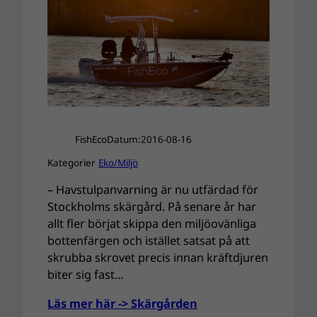
FishEco
Datum:
2016-08-16
Kategorier
Eko/Miljö
– Havstulpanvarning är nu utfärdad för
Stockholms skärgård. På senare år har
allt fler börjat skippa den miljöovänliga
bottenfärgen och istället satsat på att
skrubba skrovet precis innan kräftdjuren
biter sig fast…
Läs mer här -> Skärgården