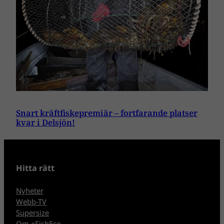
Snart kräftfiskepremiär – fortfarande platser
kvar i Delsjön!
Hitta rätt
Nyheter
Webb-TV
Supersize
Om +FishEco