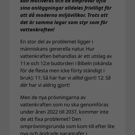
kan motiveras och de omprövar ofta
sina anläggningar alldeles frivilligt för
att då moderna miljövillkor. Trots att
det är samma lagar som styr som för
vattenkraften!
En stor del av problemet ligger i
människans generella natur. Hur
vattenkraften behandlas är ett utslag av
11:e och 12:e budorden i Bibeln (okända
för de flesta men icke förty ständigt i
bruk): 11: Så här har vi
alltid
gjort! 12:
Så
där
har vi aldrig gjort!
Men de nya prövningarna av
vattenkraften som nu ska genomföras
under åren 2022 till 2037, kommer inte
de att fixa problemet? Den
omprövningsrunda som kom till efter lite
nya och ändrade paragrafer i