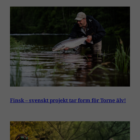
Finsk – svenskt projekt tar form för Torne älv!