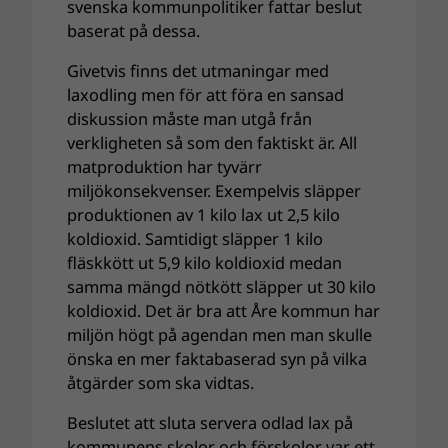
svenska kommunpolitiker fattar beslut
baserat på dessa.
Givetvis finns det utmaningar med
laxodling men för att föra en sansad
diskussion måste man utgå från
verkligheten så som den faktiskt är. All
matproduktion har tyvärr
miljökonsekvenser. Exempelvis släpper
produktionen av 1 kilo lax ut 2,5 kilo
koldioxid. Samtidigt släpper 1 kilo
fläskkött ut 5,9 kilo koldioxid medan
samma mängd nötkött släpper ut 30 kilo
koldioxid. Det är bra att Åre kommun har
miljön högt på agendan men man skulle
önska en mer faktabaserad syn på vilka
åtgärder som ska vidtas.
Beslutet att sluta servera odlad lax på
kommunens skolor och förskolor var ett