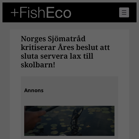
Hoppa
till
innehåll
Norges Sjömatråd
kritiserar Åres beslut att
sluta servera lax till
skolbarn!
Annons