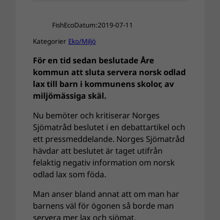
FishEco
Datum:
2019-07-11
Kategorier
Eko/Miljö
För en tid sedan beslutade Åre
kommun att sluta servera norsk odlad
lax till barn i kommunens skolor, av
miljömässiga skäl.
Nu bemöter och kritiserar Norges
Sjömatråd beslutet i en debattartikel och
ett pressmeddelande. Norges Sjömatråd
hävdar att beslutet är taget utifrån
felaktig negativ information om norsk
odlad lax som föda.
Man anser bland annat att om man har
barnens väl för ögonen så borde man
servera mer lax och sjömat.