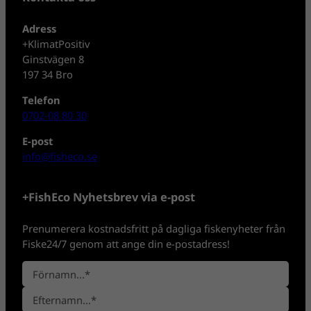
Adress
+KlimatPositiv
Ginstvägen 8
197 34 Bro
Telefon
0702-08 80 30
E-post
info@fisheco.se
+FishEco Nyhetsbrev via e-post
Prenumerera kostnadsfritt på dagliga fiskenyheter från
Fiske24/7 genom att ange din e-postadress!
N
a
F
m
ö