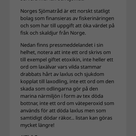
Norges Sjömatråd är ett norskt statligt
bolag som finansieras av fiskerinäringen
och som har till uppgift att
öka värdet på
fisk och skaldjur från Norge.
Nedan finns pressmeddelandet i sin
helhet, notera att inte ett ord skrivs om
till exempel giftet etoxikin, inte heller ett
ord om laxälvar vars vilda stammar
drabbats hårt av laxlus och sjukdom
kopplat till laxodling, inte ett ord om den
skada som odlingarna gör på den
marina närmiljön i form av tex döda
bottnar, inte ett ord om
väteperoxid som
används för att döda laxlus men som
samtidigt dödar räkor… listan kan göras
mycket längre!