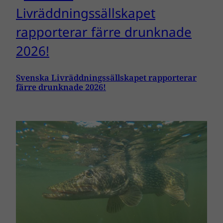
Svenska Livräddningssällskapet rapporterar
färre drunknade 2026!