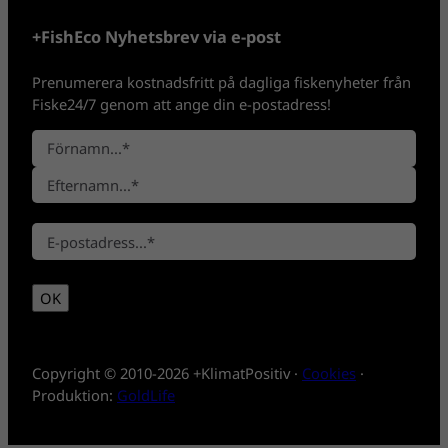
+FishEco Nyhetsbrev via e-post
Prenumerera kostnadsfritt på dagliga fiskenyheter från
Fiske24/7 genom att ange din e-postadress!
N
a
F
m
ö
n
E
r
*
E
f
n
-
t
a
p
e
m
OK
o
r
n
s
n
t
a
*
m
Copyright © 2010-2026 +KlimatPositiv ·
Cookies
·
n
Produktion:
GoldLife