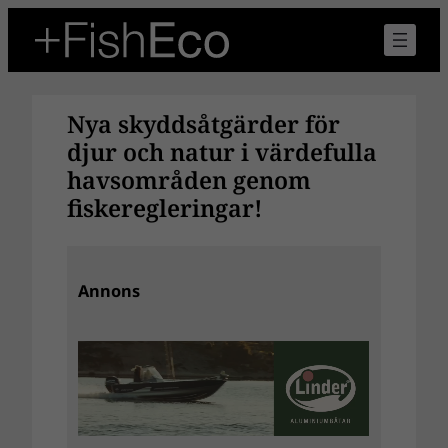
Hoppa
till
innehåll
Nya skyddsåtgärder för
djur och natur i värdefulla
havsområden genom
fiskeregleringar!
Annons