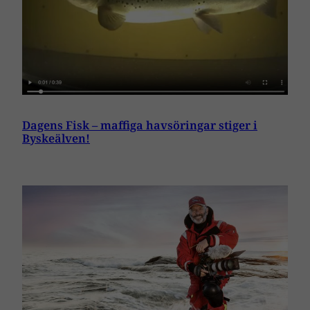
Dagens Fisk – maffiga havsöringar stiger i
Byskeälven!