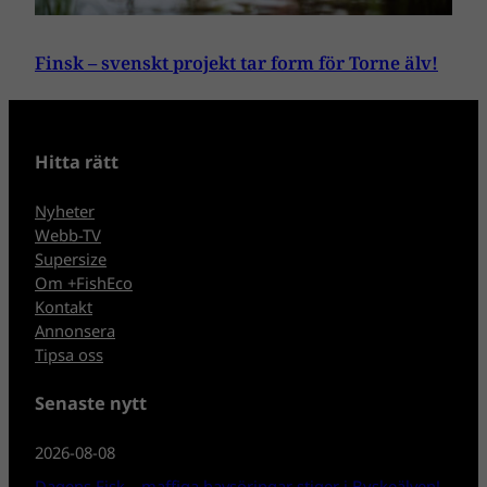
Finsk – svenskt projekt tar form för Torne älv!
Hitta rätt
Nyheter
Webb-TV
Supersize
Om +FishEco
Kontakt
Annonsera
Tipsa oss
Senaste nytt
2026-08-08
Dagens Fisk – maffiga havsöringar stiger i Byskeälven!