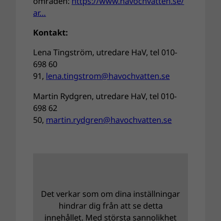
områden:
https://www.havochvatten.se/
ar…
Kontakt:
Lena Tingström, utredare HaV, tel 010-
698 60
91,
lena.tingstrom@havochvatten.se
Martin Rydgren, utredare HaV, tel 010-
698 62
50,
martin.rydgren@havochvatten.se
Det verkar som om dina inställningar
hindrar dig från att se detta
innehållet. Med största sannolikhet