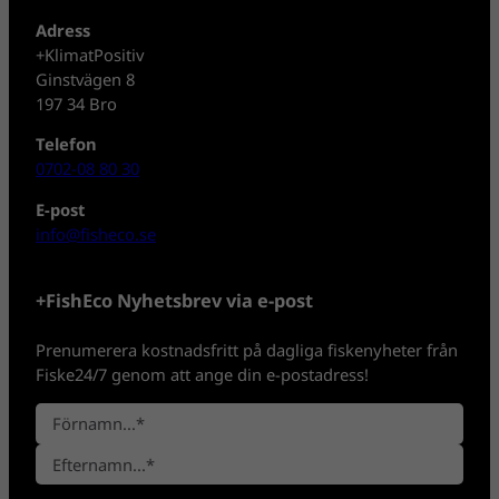
Adress
+KlimatPositiv
Ginstvägen 8
197 34 Bro
Telefon
0702-08 80 30
E-post
info@fisheco.se
+FishEco Nyhetsbrev via e-post
Prenumerera kostnadsfritt på dagliga fiskenyheter från
Fiske24/7 genom att ange din e-postadress!
N
a
F
m
ö
n
E