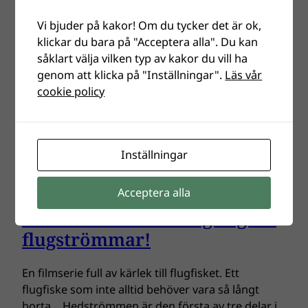
Film – Scouting Mission
Greenland…
Vi bjuder på kakor! Om du tycker det är ok,
klickar du bara på "Acceptera alla". Du kan
såklart välja vilken typ av kakor du vill ha
Underbara Grönland är känt för sina fantastiska
genom att klicka på "Inställningar".
Läs vår
havsvandrande rödingar. Wille Lindh med vänner
cookie policy
har varit där i jakt på spännande vatten för
rödingen…
Inställningar
Hedströmmen – Den första
Acceptera alla
filmen av tre om Bergslagens
flugströmmar!
En filmserie full av kärlek till flugfisket. Ett
flugfiske som inte alltid behöver vara så långt
borta… Hedströmmen är den första av tre delar i