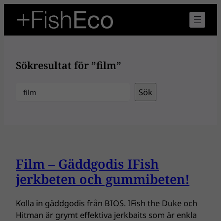
Hoppa
till
innehåll
Sökresultat för ”film”
Sök
Sök
Film – Gäddgodis IFish
jerkbeten och gummibeten!
Kolla in gäddgodis från BIOS. IFish the Duke och
Hitman är grymt effektiva jerkbaits som är enkla