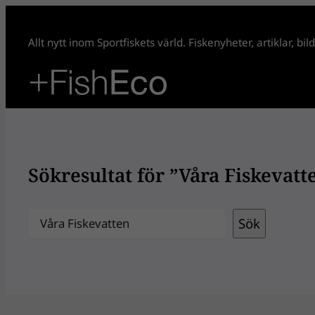
Hoppa
till
Allt nytt inom Sportfiskets värld. Fiskenyheter, artiklar, bi
innehåll
Sökresultat för ”Våra Fiskevatt
Sök
Sök