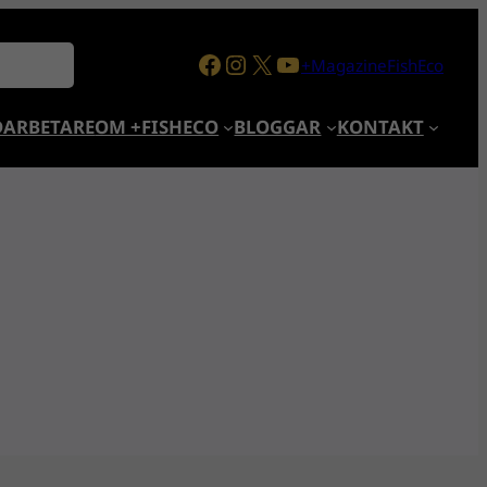
Facebook
Instagram
X
YouTube
+MagazineFishEco
ARBETARE
OM +FISHECO
BLOGGAR
KONTAKT