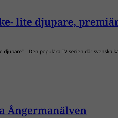
e- lite djupare, premiär
e djupare” – Den populära TV-serien där svenska k
rda Ångermanälven