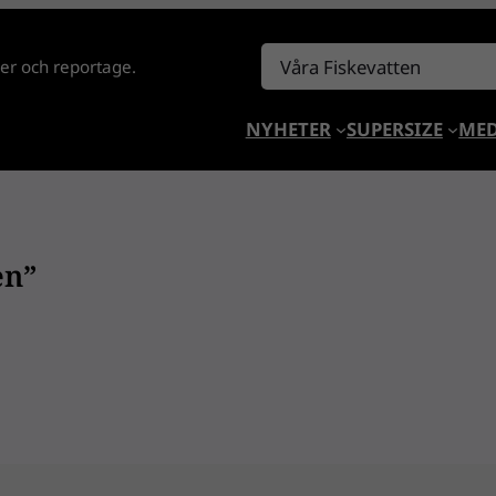
Sök
lder och reportage.
NYHETER
SUPERSIZE
MED
en”