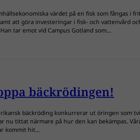
hällsekonomiska värdet på en fisk som fångas i friti
samt att göra investeringar i fisk- och vattenvård o
n: Han tar emot vid Campus Gotland som…
toppa bäckrödingen!
ikansk bäckröding konkurrerar ut öringen som tvin
r nu tittat närmare på hur den kan bekämpas. Våra 
har kommit hit…