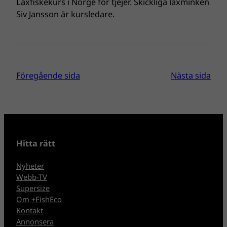
Laxfiskekurs i Norge för tjejer. Skickliga laxminken
Siv Jansson är kursledare.
Föregående sida
Nästa sida
Hitta rätt
Nyheter
Webb-TV
Supersize
Om +FishEco
Kontakt
Annonsera