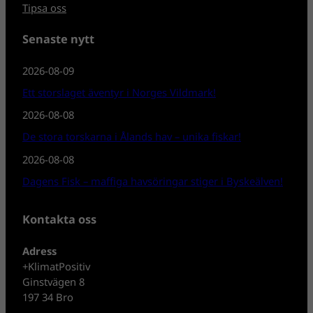
Tipsa oss
Senaste nytt
2026-08-09
Ett storslaget äventyr i Norges Vildmark!
2026-08-08
De stora torskarna i Ålands hav – unika fiskar!
2026-08-08
Dagens Fisk – maffiga havsöringar stiger i Byskeälven!
Kontakta oss
Adress
+KlimatPositiv
Ginstvägen 8
197 34 Bro