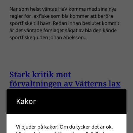
När som helst väntas HaV komma med sina nya
regler för laxfiske som bla kommer att beröra
sportfiske till havs. Redan innan beslutet kommit
är det väntade förslaget sågat av bla den kände
sportfiskeguiden Johan Abelsson…
Stark kritik mot
förvaltningen av Vätterns lax
och laxfiske!
Kakor
Sportfiskeguiden Johan Abelsson fyrar av en
veritabel bredsida med kritik mot hur fisket i
Vättern förvaltas av Länsstyrelsen och enskilda
Vi bjuder på kakor! Om du tycker det är ok,
tjänstemän…