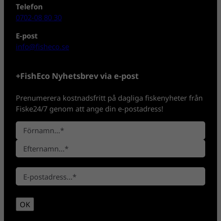
Telefon
0702-08 80 30
E-post
info@fisheco.se
+FishEco Nyhetsbrev via e-post
Prenumerera kostnadsfritt på dagliga fiskenyheter från
Fiske24/7 genom att ange din e-postadress!
N
a
F
m
ö
n
E
r
*
E
f
n
-
t
a
p
e
m
OK
o
r
n
s
n