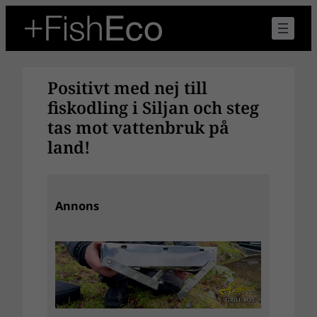
Hoppa
till
innehåll
Positivt med nej till
fiskodling i Siljan och steg
tas mot vattenbruk på
land!
Annons