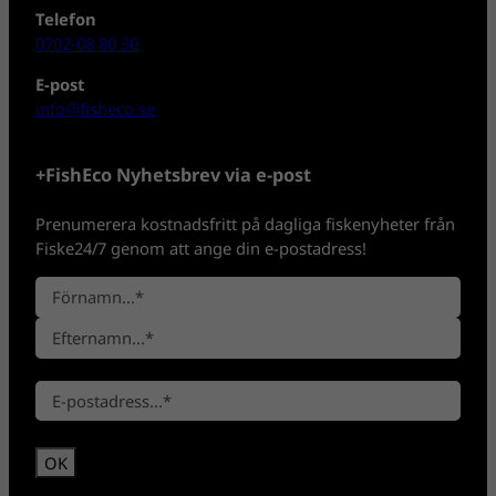
Telefon
0702-08 80 30
E-post
info@fisheco.se
+FishEco Nyhetsbrev via e-post
Prenumerera kostnadsfritt på dagliga fiskenyheter från
Fiske24/7 genom att ange din e-postadress!
N
a
F
m
ö
n
E
r
*
E
f
n
-
t
a
p
e
m
o
r
n
s
n