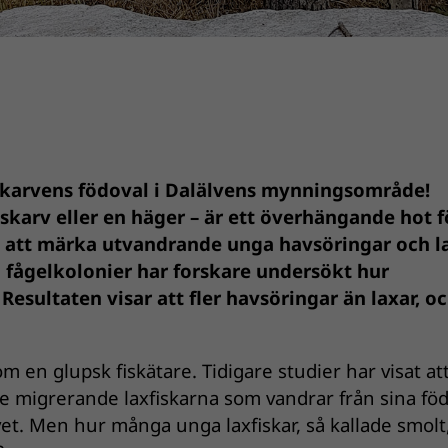
 skarvens födoval i Dalälvens mynningsområde!
 skarv eller en häger – är ett överhängande hot f
om att märka utvandrande unga havsöringar och l
 fågelkolonier har forskare undersökt hur
Resultaten visar att fler havsöringar än laxar, oc
m en glupsk fiskätare. Tidigare studier har visat at
e migrerande laxfiskarna som vandrar från sina föd
et. Men hur många unga laxfiskar, så kallade smolt,