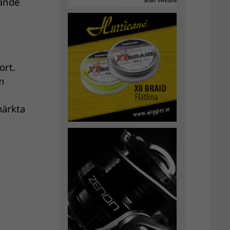
nande
ort.
m
märkta