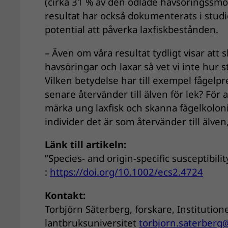
(cirka 31 % av den odlade havsöringssmo
resultat har också dokumenterats i studi
potential att påverka laxfiskbestånden.
– Även om våra resultat tydligt visar att
havsöringar och laxar så vet vi inte hur st
Vilken betydelse har till exempel fågelp
senare återvänder till älven för lek? För a
märka ung laxfisk och skanna fågelkolon
individer det är som återvänder till älve
Länk till artikeln:
”Species- and origin-specific susceptibil
:
https://doi.org/10.1002/ecs2.4724
Kontakt:
Torbjörn Säterberg, forskare, Institution
lantbruksuniversitet
torbjorn.saterberg