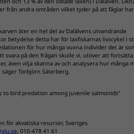
lten och 13 % av den odlade laxen) i Dalälven. Lik
er från andra områden vilket tyder på att fåglar har
 skarven äter en hel del av Dalälvens utvandrande
or betydelse detta har för laxfiskarnas livscykel i st
redationen för hur många vuxna individer det är so
tt svara på den frågan skulle vi, utöver att fortsätta
ier, även vilja skanna av och analysera hur många 
n, säger Torbjörn Säterberg.
ity to bird predation among juvenile salmonids“
en för akvatiska resurser, Sveriges
@slu.se
, 010-478 41 61