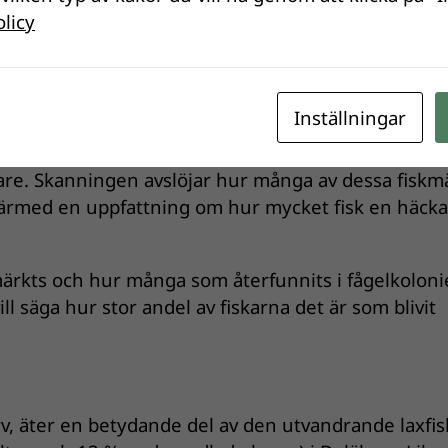
olicy
ed så kallade
PIT tags
innan de släppts ut. En PIT ta
D som placeras i fiskens bukhåla.
rån 24 000 odlade och märkta smolt som släpptes 
Inställningar
2019 och 2021 fångades, PIT tag-märktes och
. Under tre höstar skannades sedan ett antal kända
sare. Skanningen avslöjar hur många av dessa fisk
därmed en uppfattning om hur mycket fisk en häck
ärkts och hur många som återfunnits i fågelkolonie
ill säga hur stor andel av fiskarna det är som blivit
skarv, äter en betydande del av den utvandrande laxfi