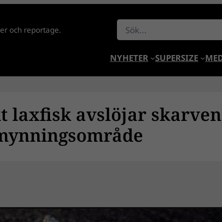
Sök
lder och reportage.
NYHETER
SUPERSIZE
MED
 laxfisk avslöjar skarven
s mynningsområde