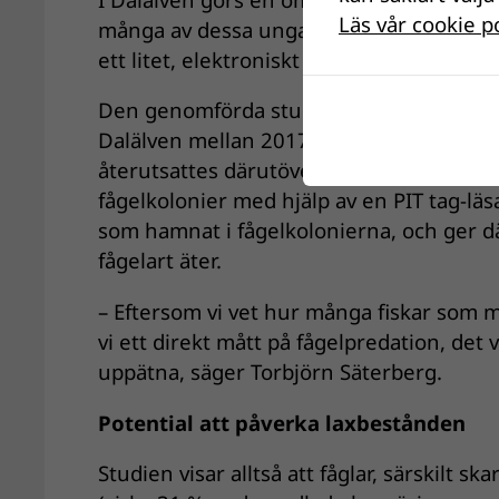
Läs vår cookie p
många av dessa unga laxfiskar märkts m
ett litet, elektroniskt märke med unikt I
Den genomförda studien bygger på data f
Dalälven mellan 2017 och 2021. Mellan 
återutsattes därutöver 1 500 vilda smolt
fågelkolonier med hjälp av en PIT tag-lä
som hamnat i fågelkolonierna, och ger 
fågelart äter.
– Eftersom vi vet hur många fiskar som m
vi ett direkt mått på fågelpredation, det v
uppätna, säger Torbjörn Säterberg.
Potential att påverka laxbestånden
Studien visar alltså att fåglar, särskilt 