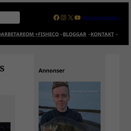
Facebook
Instagram
X
YouTube
+MagazineFishEco
ARBETARE
OM +FISHECO
BLOGGAR
KONTAKT
s
Annonser