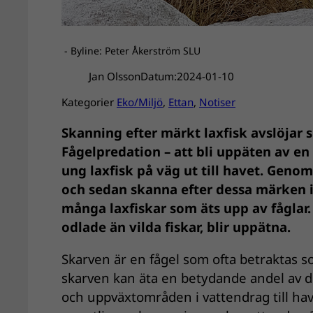
- Byline: Peter Åkerström SLU
Jan Olsson
Datum:
2024-01-10
Kategorier
Eko/Miljö
, 
Ettan
, 
Notiser
Skanning efter märkt laxfisk avslöjar
Fågelpredation – att bli uppäten av en
ung laxfisk på väg ut till havet. Gen
och sedan skanna efter dessa märken i
många laxfiskar som äts upp av fåglar. 
odlade än vilda fiskar, blir uppätna.
Skarven är en fågel som ofta betraktas so
skarven kan äta en betydande andel av d
och uppväxtområden i vattendrag till hav