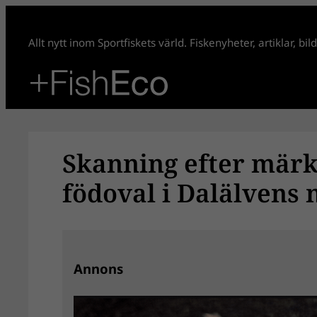
Hoppa
till
Allt nytt inom Sportfiskets värld. Fiskenyheter, artiklar, bi
innehåll
Skanning efter märkt
födoval i Dalälven
Annons