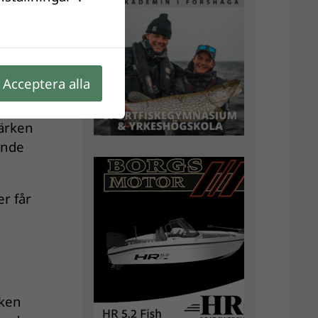
g är
ut i
Acceptera alla
märken
ande
r får
sken