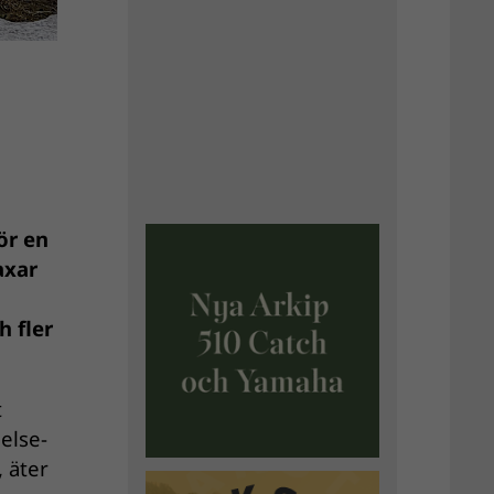
ör en
axar
h fler
t
else-
 äter