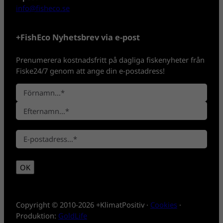
info@fisheco.se
+FishEco Nyhetsbrev via e-post
Prenumerera kostnadsfritt på dagliga fiskenyheter från
Fiske24/7 genom att ange din e-postadress!
N
a
F
m
ö
n
E
r
*
E
f
n
-
t
a
p
e
m
OK
o
r
n
s
n
t
a
*
m
Copyright © 2010-2026 +KlimatPositiv ·
Cookies
·
n
Produktion:
GoldLife