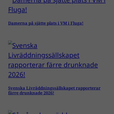
Damerna på sjätte plats i VM i Fluga!
Svenska Livräddningssällskapet rapporterar
färre drunknade 2026!