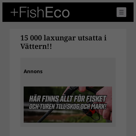
Hoppa
till
innehåll
15 000 laxungar utsatta i
Vättern!!
Annons