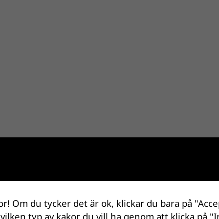
or! Om du tycker det är ok, klickar du bara på "Acce
 vilken typ av kakor du vill ha genom att klicka på "I