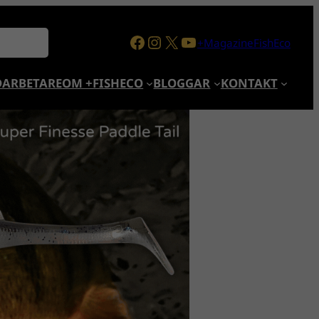
Facebook
Instagram
X
YouTube
+MagazineFishEco
ARBETARE
OM +FISHECO
BLOGGAR
KONTAKT