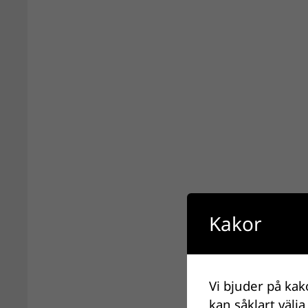
Kakor
Vi bjuder på kak
kan såklart välja