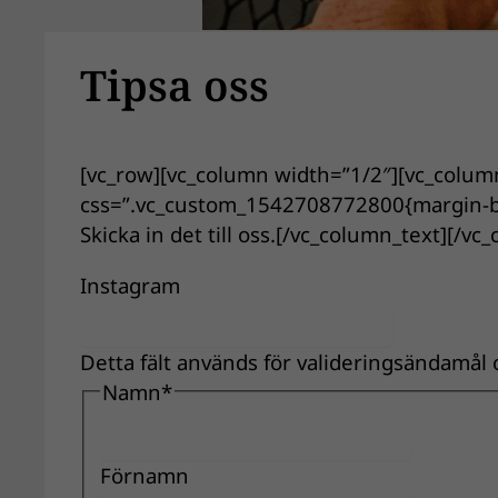
Tipsa oss
[vc_row][vc_column width=”1/2″][vc_column
css=”.vc_custom_1542708772800{margin-bot
Skicka in det till oss.[/vc_column_text][/v
Instagram
Detta fält används för valideringsändamål
Namn
*
Förnamn