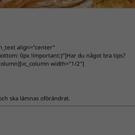
_text align=”center”
tom: 0px !important;}”]Har du något bra tips?
c_column][vc_column width=”1/2″]
 och ska lämnas oförändrat.