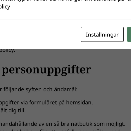
olicy
r dina personuppgifter
Dataskyddsförordningen för all behandling av de
Inställningar
ll oss. FishEco samlar in och behandlar personupp
olicy.
 personuppgifter
r följande syften och ändamål:
ppgifter via formuläret på hemsidan.
t dig till.
llhandahållande av en så bra nätbutik som möjligt.