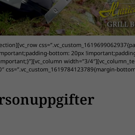
section][vc_row css=”.vc_custom_1619699062937{p
!important;padding-bottom: 20px !important;padding
!important;}”][vc_column width=”3/4″][vc_column_te
30″ css=”.vc_custom_1619784123789{margin-bottom
rsonuppgifter