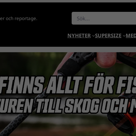
Sök
lder och reportage.
NYHETER
SUPERSIZE
MED