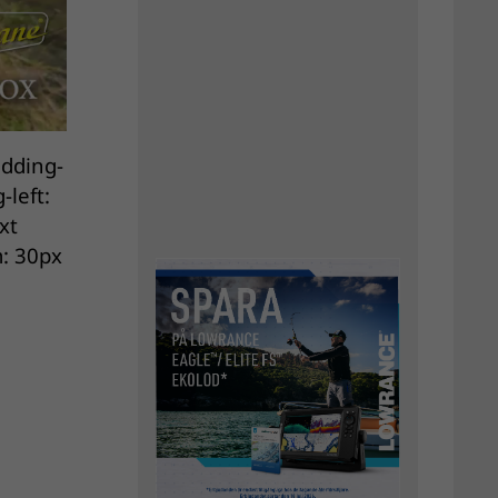
adding-
-left:
xt
: 30px