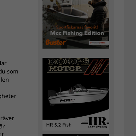
lar
 du som
llen
igheter
kräver
är
nt