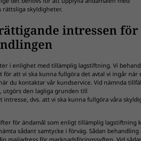
nge det behövs för att uppfylla ändamålen med
 rättsliga skyldigheter.
rättigande intressen för
ndlingen
er i enlighet med tillämplig lagstiftning. Vi behand
för att vi ska kunna fullgöra det avtal vi ingår när
när du kontaktar vår kundservice. Vid nämnda tillfä
 utgörs den lagliga grunden till
intresse, dvs. att vi ska kunna fullgöra våra skyld
ter för ändamål som enligt tillämplig lagstiftning 
nhämta sådant samtycke i förväg. Sådan behandling 
in mailadress för marknadsföringssyften. Vid såda