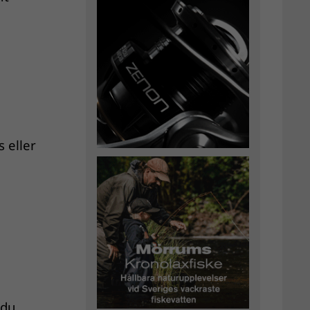
 eller
 du