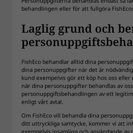
Personuppgifterna behandlas endast så lä
behandlingen eller för att fullgöra FishEcos
Laglig grund och be
personuppgiftsbeha
FishEco behandlar alltid dina personuppgift
dina personuppgifter när det är nödvändigt 
kund exempelvis gör ett köp hos oss eller 
när dina personuppgifter behandlas av oss,
personuppgiftsbehandlingen av ett legitimt 
enligt vårt avtal.
Om FishEco vill behandla dina personuppgif
ditt uttryckliga samtycke, kommer vi att i
exempelvis insamling och användande av d