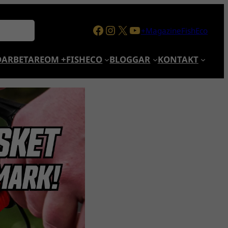
Facebook
Instagram
X
YouTube
+MagazineFishEco
ARBETARE
OM +FISHECO
BLOGGAR
KONTAKT