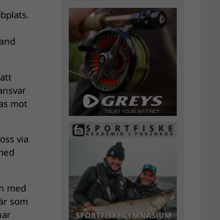
bplats.
band
att
ansvar
das mot
oss via
 med
och med
när som
har