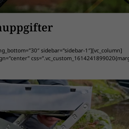
nuppgifter
ng_bottom=”30″ sidebar=”sidebar-1″][vc_column]
align=”center” css=”.vc_custom_1614241899020{mar