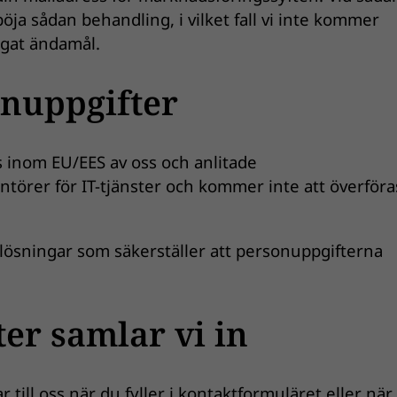
vböja sådan behandling, i vilket fall vi inte kommer
ågat ändamål.
onuppgifter
s inom EU/EES av oss och anlitade
törer för IT-tjänster och kommer inte att överföras
a lösningar som säkerställer att personuppgifterna
er samlar vi in
till oss när du fyller i kontaktformuläret eller när