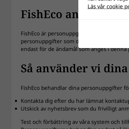
Läs vår cookie p
FishEco ansvarig fö
FishEco är personuppgiftsansvarig enligt 
personuppgifter som du som kund lämnar ti
endast för de ändamål som anges i denna p
Så använder vi dina
FishEco behandlar dina personuppgifter fö
Kontakta dig efter du har lämnat kontaktu
Utskick av nyhetsbrev som du frivilligt anmäl
Test och förbättring av våra system och ti