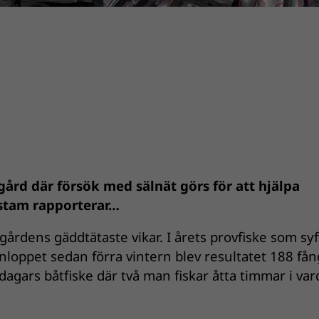
ård där försök med sälnät görs för att hjälpa
nstam rapporterar…
årdens gäddtätaste vikar. I årets provfiske som sy
id inloppet sedan förra vintern blev resultatet 188 få
 dagars båtfiske där två man fiskar åtta timmar i va