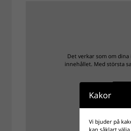
Det verkar som om dina i
innehållet. Med största sa
Grans
Kakor
Vi bjuder på kak
kan såklart välja