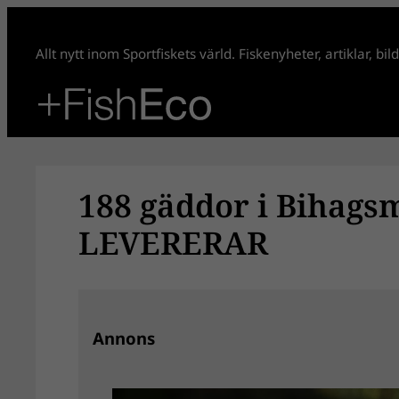
Hoppa
till
Allt nytt inom Sportfiskets värld. Fiskenyheter, artiklar, bi
innehåll
188 gäddor i Bihag
LEVERERAR
Annons