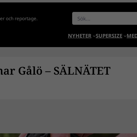
Sök
lder och reportage.
NYHETER
SUPERSIZE
MED
smar Gålö – SÄLNÄTET