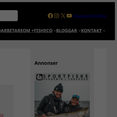
Facebook
Instagram
X
YouTube
+MagazineFishEco
ARBETARE
OM +FISHECO
BLOGGAR
KONTAKT
Annonser