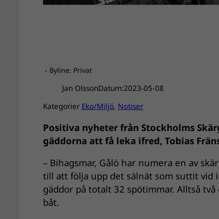
- Byline: Privat
Jan Olsson
Datum:
2023-05-08
Kategorier
Eko/Miljö
, 
Notiser
Positiva nyheter från Stockholms Skärg
gäddorna att få leka ifred, Tobias Frä
– Bihagsmar, Gålö har numera en av skärg
till att följa upp det sälnät som suttit v
gäddor på totalt 32 spötimmar. Alltså två
båt.