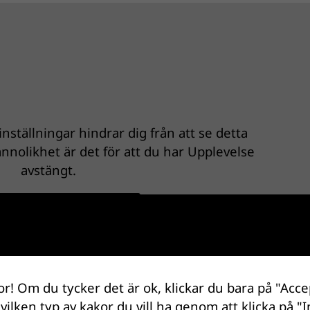
nställningar hindrar dig från att se detta
nnolikhet är det för att du har Upplevelse
avstängt.
ka dina inställningar
or! Om du tycker det är ok, klickar du bara på "Acce
 vilken typ av kakor du vill ha genom att klicka på "I