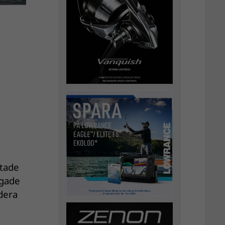
ftade
ngade
rdera