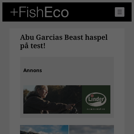
Hoppa
till
innehåll
Abu Garcias Beast haspel
på test!
Annons