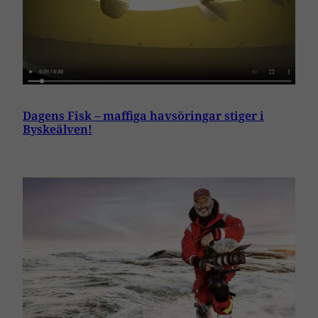
Dagens Fisk – maffiga havsöringar stiger i
Byskeälven!