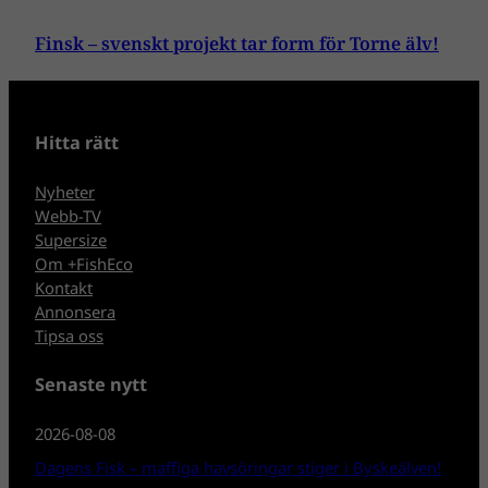
Finsk – svenskt projekt tar form för Torne älv!
Hitta rätt
Nyheter
Webb-TV
Supersize
Om +FishEco
Kontakt
Annonsera
Tipsa oss
Senaste nytt
2026-08-08
Dagens Fisk – maffiga havsöringar stiger i Byskeälven!