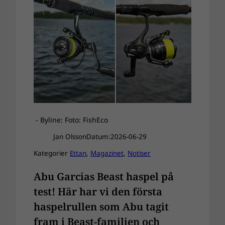
- Byline: Foto: FishEco
Jan Olsson
Datum:
2026-06-29
Kategorier
Ettan
, 
Magazinet
, 
Notiser
Abu Garcias Beast haspel på
test! Här har vi den första
haspelrullen som Abu tagit
fram i Beast-familjen och