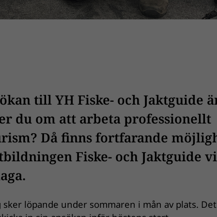
ökan till YH Fiske- och Jaktguide ä
r du om att arbeta professionellt
rism? Då finns fortfarande möjlig
utbildningen Fiske- och Jaktguide v
aga.
g sker löpande under sommaren i mån av plats. Det