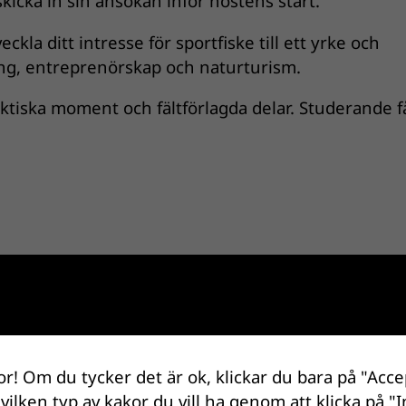
skicka in sin ansökan inför höstens start.
tveckla ditt intresse för sportfiske till ett yrke och
ng, entreprenörskap och naturturism.
ktiska moment och fältförlagda delar. Studerande f
oderna, där studerande får praktisk erfarenhet och
. Totalt omfattar utbildningen 23 veckors praktik.
or! Om du tycker det är ok, klickar du bara på "Acce
fter examen, exempelvis som fiskeguide, inom tur
 vilken typ av kakor du vill ha genom att klicka på "I
ke och outdoor.