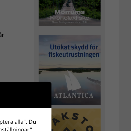
år
ptera alla". Du
ism
nställningar".