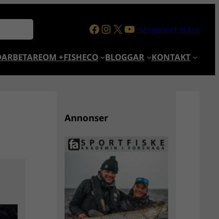
Facebook
Instagram
X
YouTube
+MagazineFishEco
ARBETARE
OM +FISHECO
BLOGGAR
KONTAKT
Annonser