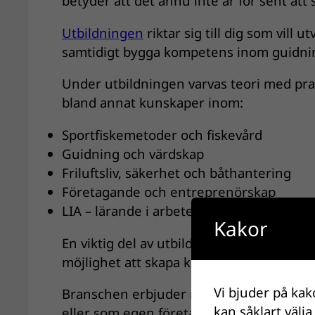
betyder att det ännu inte är för sent att 
Utbildningen
riktar sig till dig som vill u
samtidigt bygga kompetens inom guidni
Under utbildningen varvas teori med pra
bland annat kunskaper inom:
Sportfiskemetoder och fiskevård
Guidning och värdskap
Friluftsliv, säkerhet och båthantering
Företagande och entreprenörskap
LIA – lärande i arbete ute i branschen
Kakor
En viktig del av utbildningen är LIA-peri
möjlighet att skapa kontakter i branschen
Vi bjuder på kak
Branschen erbjuder många olika vägar e
kan såklart välja
eller som egen företagare inom sportfis