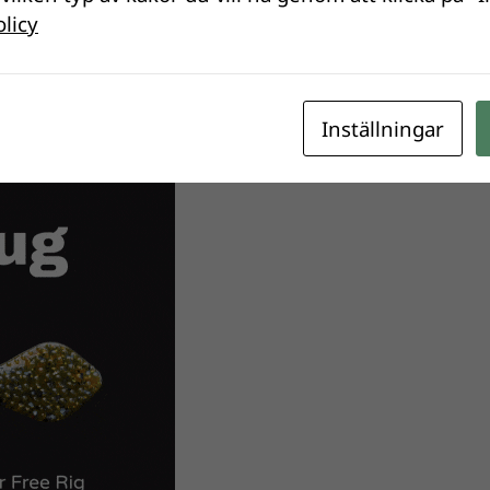
olicy
ktguide på ForshagaAkademin
renumerera på vårt nyhetsbrev!
Inställningar