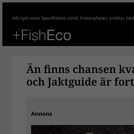
Hoppa
till
Allt nytt inom Sportfiskets värld. Fiskenyheter, artiklar, bi
innehåll
Än finns chansen kva
och Jaktguide är for
Annons