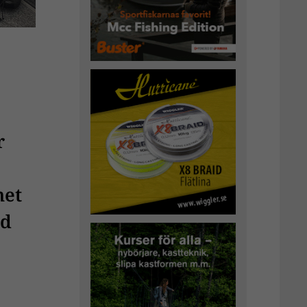
r
het
id