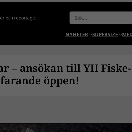
Sök
lder och reportage.
NYHETER
SUPERSIZE
MED
r – ansökan till YH Fiske-
tfarande öppen!