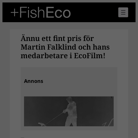
Hoppa
till
innehåll
Ännu ett fint pris för
Martin Falklind och hans
medarbetare i EcoFilm!
Annons