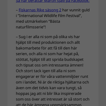
Så här berättar Martin själv på Facebook:
–
Fiskarnas Rike säsong 2
har vunnit guld
i ”International Wildlife Film Festival”,
med utmärkelsen “Bästa
naturfilmsserie”!
– Sug i er alla ni som på olika vis har
hjälpt till med produktionen och allt
bakomarbete för att få till den här
serien, och alla ni som har hejat på,
stöttat, hjälpt till att sprida budskapet
och tipsat oss om intressanta ämnen!
Och stort tack igen till alla ni som
engagerar er för våra vattenmiljöer runt
om i landet. Ni är de riktiga hjältarna och
även om det tidvis kan vara tungt, så
hoppas jag att ni blir lika inspirerade
som oss över att intresset är så stort och
att de här ämnena uppmärksammas