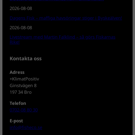
2026-08-08
Dagens Fisk – maffiga havsöringar stiger i Byskeälven!
2026-08-08
Livestream med Martin Falklind – så görs Fiskarnas
Rike!
Kontakta oss
Adress
+KlimatPositiv
Ginstvägen 8
197 34 Bro
Telefon
0702-08 80 30
E-post
info@fisheco.se