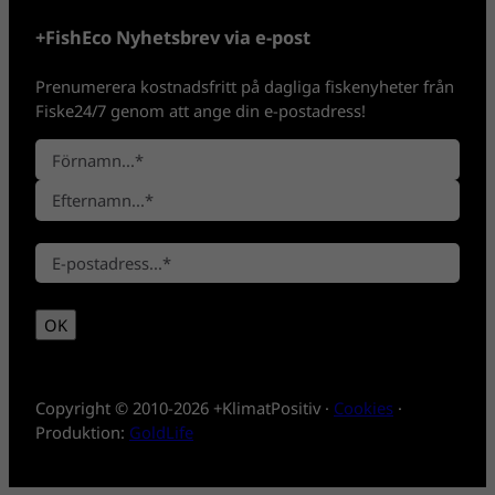
+FishEco Nyhetsbrev via e-post
Prenumerera kostnadsfritt på dagliga fiskenyheter från
Fiske24/7 genom att ange din e-postadress!
N
a
F
m
ö
n
E
r
*
E
f
n
-
t
a
p
e
m
OK
o
r
n
s
n
t
a
*
m
Copyright © 2010-2026 +KlimatPositiv ·
Cookies
·
n
Produktion:
GoldLife