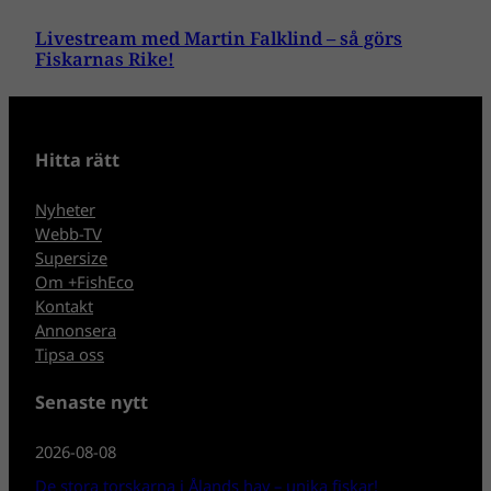
Livestream med Martin Falklind – så görs
Fiskarnas Rike!
Hitta rätt
Nyheter
Webb-TV
Supersize
Om +FishEco
Kontakt
Annonsera
Tipsa oss
Senaste nytt
2026-08-08
De stora torskarna i Ålands hav – unika fiskar!