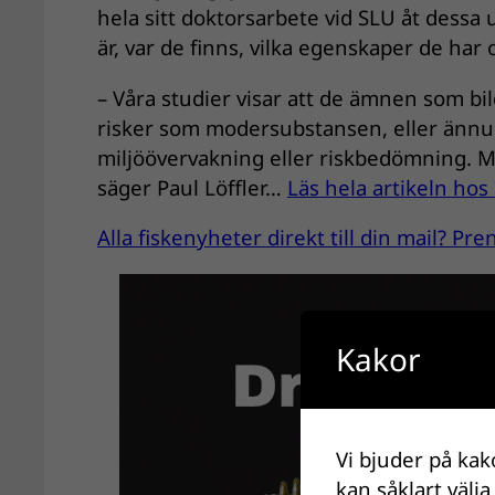
hela sitt doktorsarbete vid SLU åt dessa
är, var de finns, vilka egenskaper de har 
– Våra studier visar att de ämnen som bil
risker som modersubstansen, eller ännu st
miljöövervakning eller riskbedömning. M
säger Paul Löffler…
Läs hela artikeln hos
Alla fiskenyheter direkt till din mail? P
Kakor
Vi bjuder på kak
kan såklart välja