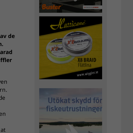
 av de
n.
varad
ffler
ven
rn.
de
 en
nat