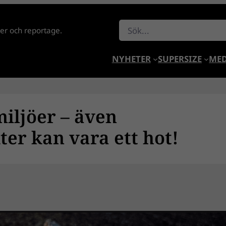
Sök
lder och reportage.
NYHETER
SUPERSIZE
MED
miljöer – även
er kan vara ett hot!