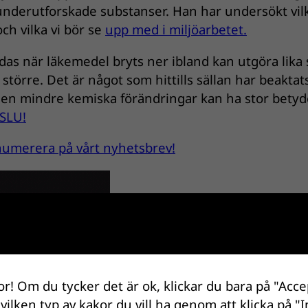
 underutforskade substanser. Han har undersökt vil
och vilka vi bör se
upp med i miljöarbetet.
das när läkemedel bryts ner ibland kan utgöra lika 
örre. Det är något som hittills sällan har beaktats
en mindre kemiska förändringar kan ha stor betyd
 SLU!
renumerera på vårt nyhetsbrev!
or! Om du tycker det är ok, klickar du bara på "Acce
 vilken typ av kakor du vill ha genom att klicka på "I