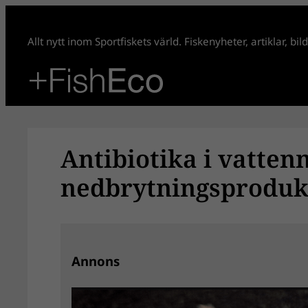
Hoppa
till
Allt nytt inom Sportfiskets värld. Fiskenyheter, artiklar, bi
innehåll
Antibiotika i vatten
nedbrytningsprodukt
Annons