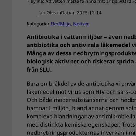
- Byline: Att vatten måste få rinna fritt är självklart! 
Jan Olsson
Datum:
2025-12-14
Kategorier
Eko/Miljö
, 
Notiser
Antibiotika i vattenmiljöer – även ne
antibiotika och antivirala läkemedel 
Många av dessa nedbrytningsprodukter
biologisk aktivitet och riskerar sprida 
från SLU.
Bara en bråkdel av de antibiotika vi anv
läkemedel mot virus som HIV och sars-cov-
Och både modersubstanserna och nedbry
hamnar i miljön, bland annat genom solbe
komplexa blandningar av antimikrobiell
med distinkta kemiska egenskaper. Trots 
nedbrytningsprodukternas inverkan i mi