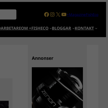
Facebook
Instagram
X
YouTube
+MagazineFishEco
ARBETARE
OM +FISHECO
BLOGGAR
KONTAKT
Annonser