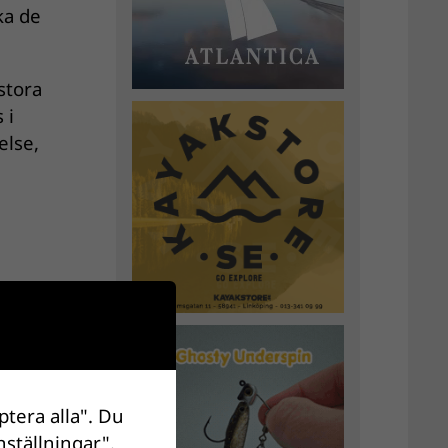
ka de
stora
 i
else,
ptera alla". Du
nställningar".