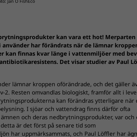
Foto: Jan O FishEco
dbrytningsprodukter kan vara ett hot! Merparten
vi använder har förändrats när de lämnar kroppe
 kan finnas kvar länge i vattenmiljöer med be
antibiotikaresistens. Det visar studier av Paul Lö
änder lämnar kroppen oförändrade, och det gäller ä
2. Resten omvandlas biologiskt, framför allt i leve
tningsprodukterna kan förändras ytterligare när 
lysning. I sjöar och vattendrag finns därför ofta
a ämnen och deras nedbrytningsprodukter, var och
detta är det först på senare tid som
ljön har uppmärksammats, och Paul Löffler har äg