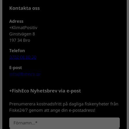
Kontakta oss
Adress
+KlimatPositiv
Ginstvägen 8
197 34 Bro
Telefon
0702-08 80 30
E-post
info@fisheco.se
+FishEco Nyhetsbrev via e-post
Prenumerera kostnadsfritt på dagliga fiskenyheter från
Fiske24/7 genom att ange din e-postadress!
N
a