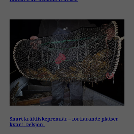
Snart kräftfiskepremiär – fortfarande platser
kvar i Delsjön!