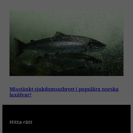
Misstänkt sjukdomsutbrott i populära norska
laxälvar!
Hitta rätt