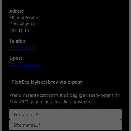
Adress
+KlimatPositiv
Ginstvägen 8
197 34 Bro
Telefon
0702-08 80 30
E-post
info@fisheco.se
+FishEco Nyhetsbrev via e-post
Prenumerera kostnadsfritt på dagliga fiskenyheter från
Fiske24/7 genom att ange din e-postadress!
N
a
F
m
ö