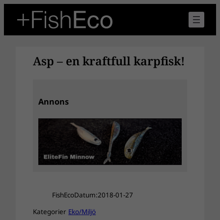
Hoppa
till
innehåll
Asp – en kraftfull karpfisk!
Annons
FishEco
Datum:
2018-01-27
Kategorier
Eko/Miljö