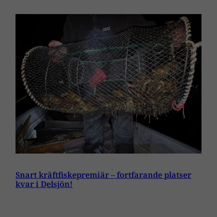
Snart kräftfiskepremiär – fortfarande platser
kvar i Delsjön!