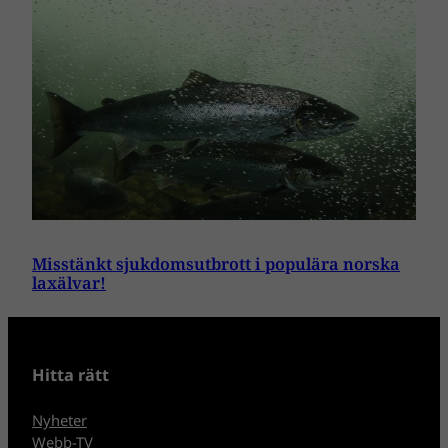
Misstänkt sjukdomsutbrott i populära norska
laxälvar!
Hitta rätt
Nyheter
Webb-TV