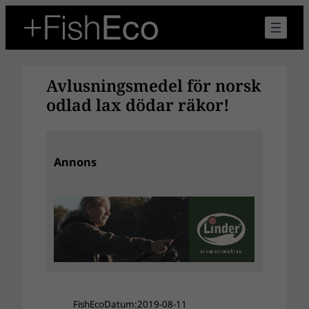
Hoppa
till
innehåll
Avlusningsmedel för norsk
odlad lax dödar räkor!
Annons
FishEco
Datum:
2019-08-11