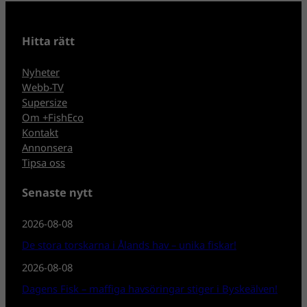
Hitta rätt
Nyheter
Webb-TV
Supersize
Om +FishEco
Kontakt
Annonsera
Tipsa oss
Senaste nytt
2026-08-08
De stora torskarna i Ålands hav – unika fiskar!
2026-08-08
Dagens Fisk – maffiga havsöringar stiger i Byskeälven!