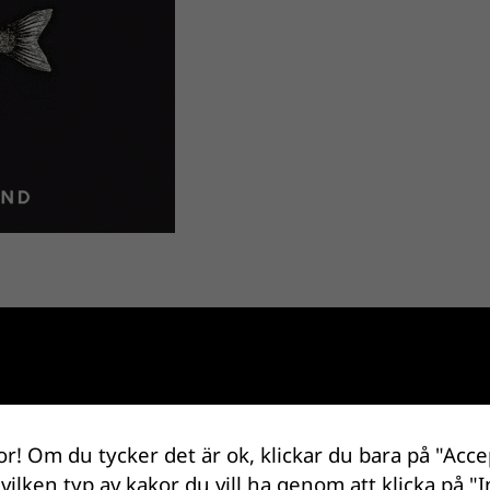
or! Om du tycker det är ok, klickar du bara på "Acce
 vilken typ av kakor du vill ha genom att klicka på "I