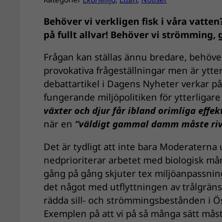
Behöver vi verkligen fisk i våra vatten
på fullt allvar! Behöver vi strömming,
Frågan kan ställas ännu bredare, behöver
provokativa frågeställningar men är ytte
debattartikel i Dagens Nyheter verkar på a
fungerande miljöpolitiken för ytterligar
växter och djur får ibland orimliga effek­
när en
“väldigt gammal damm måste riva
Det är tydligt att inte bara Moderaterna
nedprioriterar arbetet med biologisk mån
gång på gång skjuter tex miljöanpassnin
det något med utflyttningen av trålgräns
rädda sill- och strömmingsbestånden i Öst
Exemplen på att vi på så många sätt måst