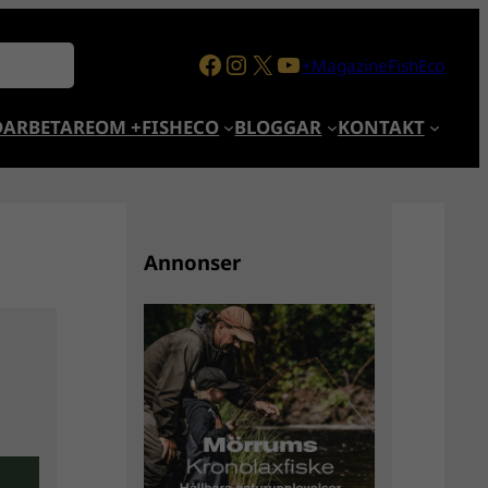
Facebook
Instagram
X
YouTube
+MagazineFishEco
ARBETARE
OM +FISHECO
BLOGGAR
KONTAKT
Annonser