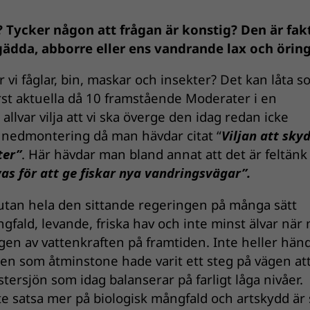
? Tycker någon att frågan är konstig? Den är fak
 gädda, abborre eller ens vandrande lax och örin
 vi fåglar, bin, maskar och insekter? Det kan låta 
rst aktuella då 10 framstående Moderater i en
llvar vilja att vi ska överge den idag redan icke
e nedmontering då man hävdar citat “
Viljan att skyd
ter”
. Här hävdar man bland annat att det är feltänk 
s för att ge fiskar nya vandringsvägar”.
 utan hela den sittande regeringen på många sätt
gfald, levande, friska hav och inte minst älvar när
gen av vattenkraften på framtiden. Inte heller hän
en som åtminstone hade varit ett steg på vägen at
ersjön som idag balanserar på farligt låga nivåer.
e satsa mer på biologisk mångfald och artskydd är 