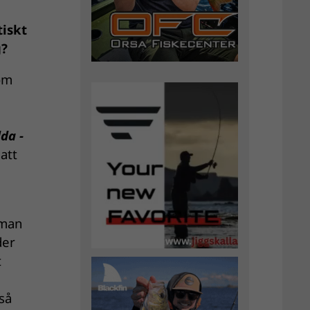
tiskt
g?
som
da ­
att
 man
der
t
så