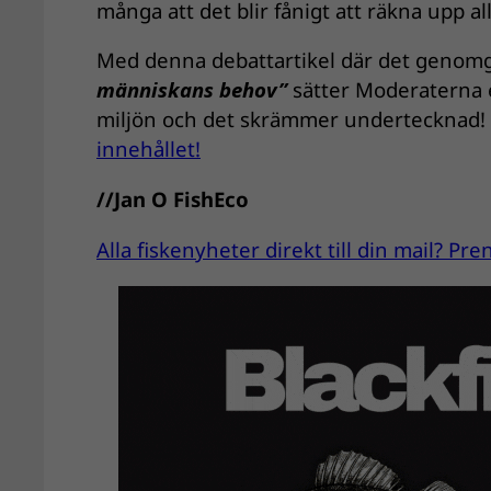
många att det blir fånigt att räkna upp all
Med denna debattartikel där det genom
människans behov”
sätter Moderaterna e
miljön och det skrämmer undertecknad! 
innehållet!
//Jan O FishEco
Alla fiskenyheter direkt till din mail? P