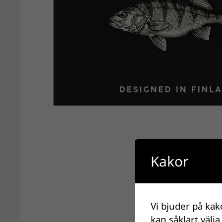
Kakor
Vi bjuder på kak
kan såklart välja