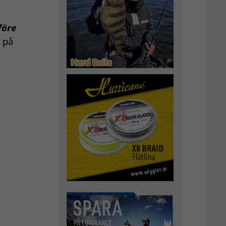
före
 på