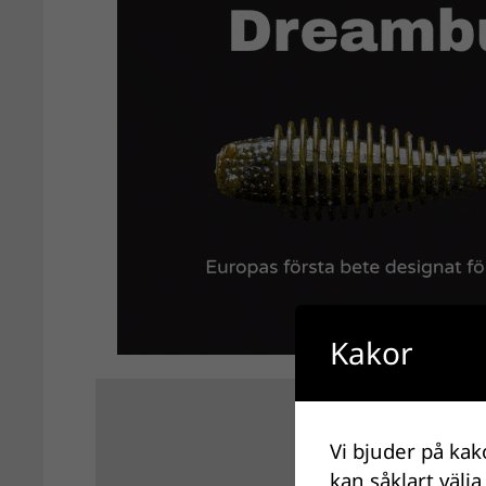
Kakor
Vi bjuder på kak
kan såklart välja