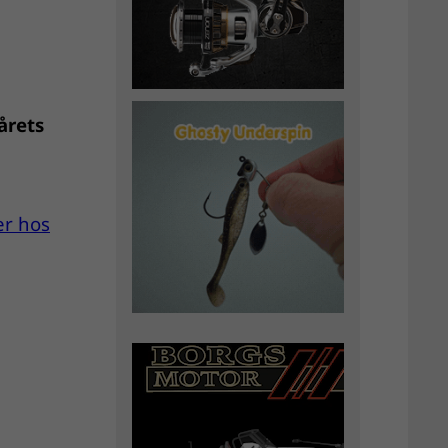
årets
er hos