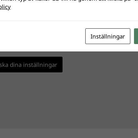
olicy
nställningar hindrar dig från att se detta
Inställningar
nnolikhet är det för att du har Upplevelse
avstängt.
ka dina inställningar