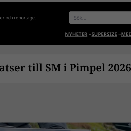
Sök
lder och reportage.
NYHETER
SUPERSIZE
MED
atser till SM i Pimpel 202