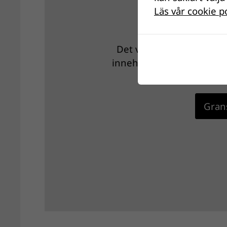
Läs vår cookie p
Det verkar som om dina i
innehållet. Med största sa
Grans