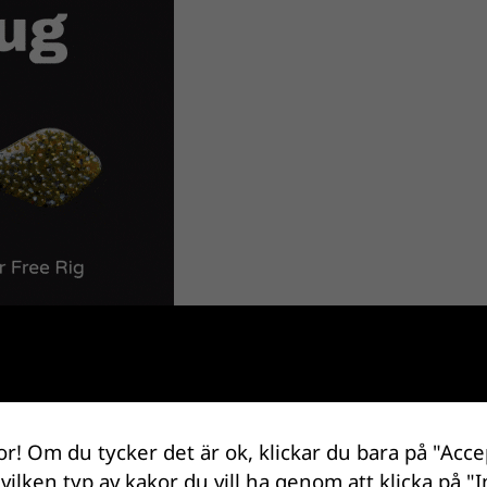
or! Om du tycker det är ok, klickar du bara på "Acce
 vilken typ av kakor du vill ha genom att klicka på "I