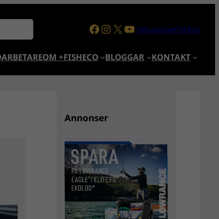
Facebook
Instagram
X
YouTube
+MagazineFishEco
ARBETARE
OM +FISHECO
BLOGGAR
KONTAKT
6
Annonser