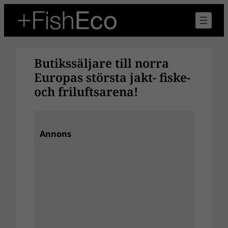
Hoppa
till
innehåll
Butikssäljare till norra
Europas största jakt- fiske-
och friluftsarena!
Annons