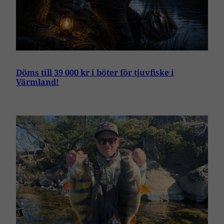
Döms till 39 000 kr i böter för tjuvfiske i
Värmland!