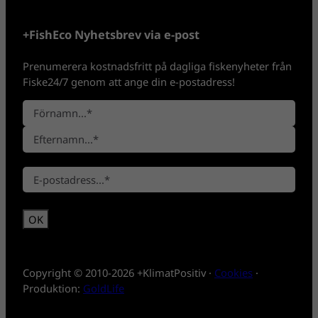
+FishEco Nyhetsbrev via e-post
Prenumerera kostnadsfritt på dagliga fiskenyheter från
Fiske24/7 genom att ange din e-postadress!
N
a
F
m
ö
n
E
r
*
E
f
n
-
t
a
p
e
m
o
r
n
s
n
t
a
*
m
Copyright © 2010-2026 +KlimatPositiv ·
Cookies
·
n
Produktion:
GoldLife