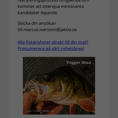
rekryteringsprocess omgående och
kommer att intervjua intressanta
kandidater löpande.
Skicka din ansökan
till
marcus.ivarsson@jaktia.se
Alla fiskenyheter direkt till din mail?
Prenumerera på vårt nyhetsbrev!