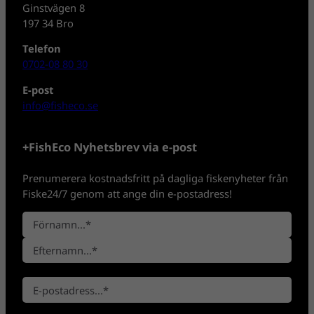
Ginstvägen 8
197 34 Bro
Telefon
0702-08 80 30
E-post
info@fisheco.se
+FishEco Nyhetsbrev via e-post
Prenumerera kostnadsfritt på dagliga fiskenyheter från
Fiske24/7 genom att ange din e-postadress!
N
a
F
m
ö
n
E
r
*
E
f
n
-
t
a