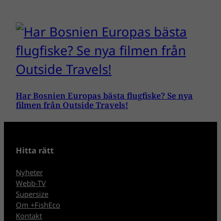
Har Bosnien Europas bästa flugfiske? Se nya
filmen från Outside Travels!
Hitta rätt
Nyheter
Webb-TV
Supersize
Om +FishEco
Kontakt