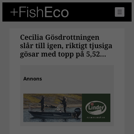
Hoppa
till
innehåll
Cecilia Gösdrottningen
slår till igen, riktigt tjusiga
gösar med topp på 5,52…
Annons