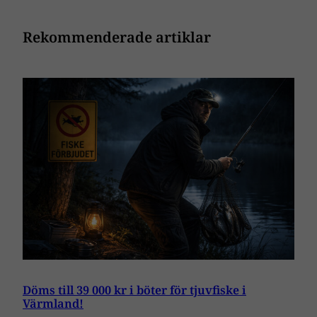
Rekommenderade artiklar
Döms till 39 000 kr i böter för tjuvfiske i
Värmland!