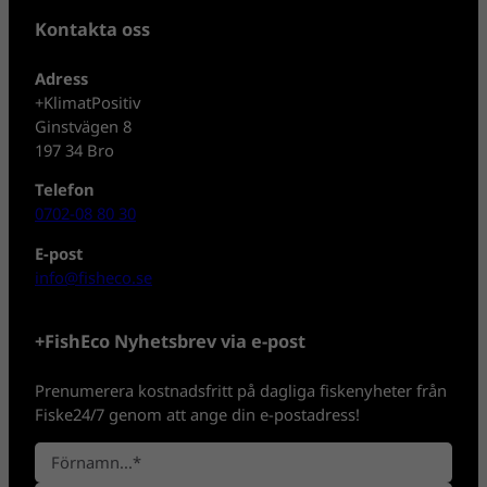
Kontakta oss
Adress
+KlimatPositiv
Ginstvägen 8
197 34 Bro
Telefon
0702-08 80 30
E-post
info@fisheco.se
+FishEco Nyhetsbrev via e-post
Prenumerera kostnadsfritt på dagliga fiskenyheter från
Fiske24/7 genom att ange din e-postadress!
N
a