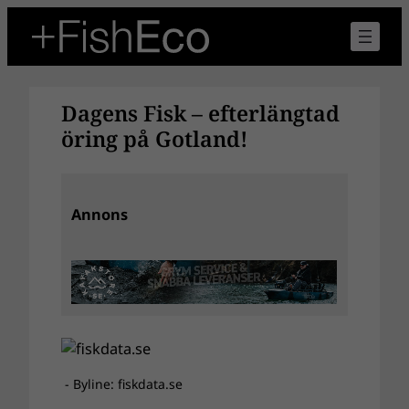
Hoppa
till
innehåll
Dagens Fisk – efterlängtad
öring på Gotland!
Annons
- Byline: fiskdata.se