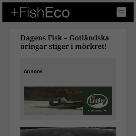
Hoppa
till
innehåll
Dagens Fisk – Gotländska
öringar stiger i mörkret!
Annons