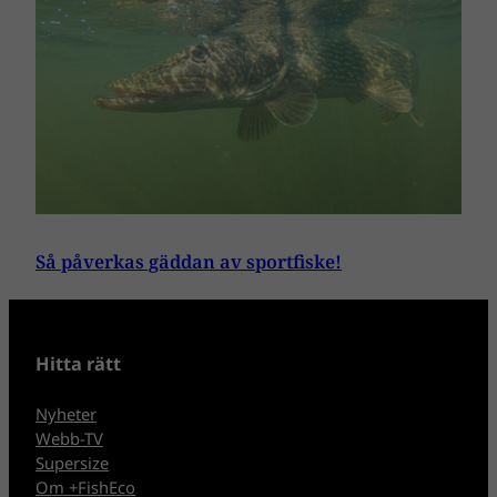
Så påverkas gäddan av sportfiske!
Hitta rätt
Nyheter
Webb-TV
Supersize
Om +FishEco