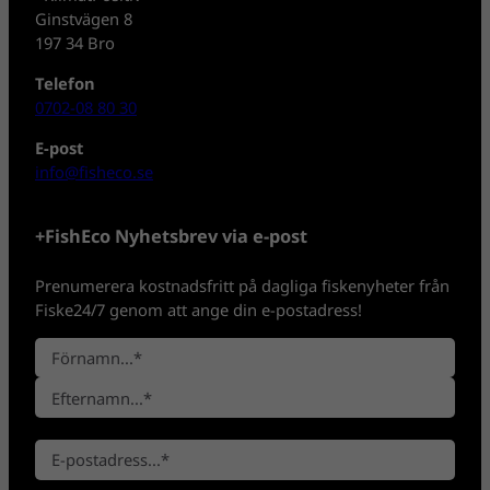
Ginstvägen 8
197 34 Bro
Telefon
0702-08 80 30
E-post
info@fisheco.se
+FishEco Nyhetsbrev via e-post
Prenumerera kostnadsfritt på dagliga fiskenyheter från
Fiske24/7 genom att ange din e-postadress!
N
a
F
m
ö
n
E
r
*
E
f
n
-
t
a