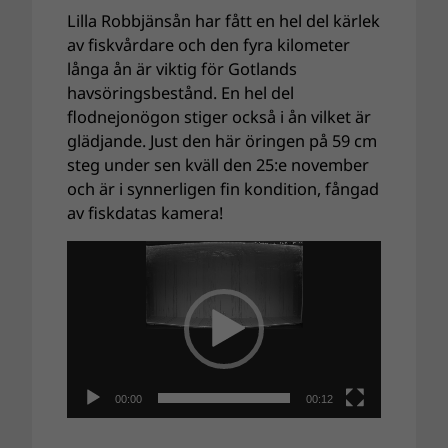
Lilla Robbjänsån har fått en hel del kärlek
av fiskvårdare och den fyra kilometer
långa ån är viktig för Gotlands
havsöringsbestånd. En hel del
flodnejonögon stiger också i ån vilket är
glädjande. Just den här öringen på 59 cm
steg under sen kväll den 25:e november
och är i synnerligen fin kondition, fångad
av fiskdatas kamera!
V
i
d
e
o
s
p
00:00
00:12
e
l