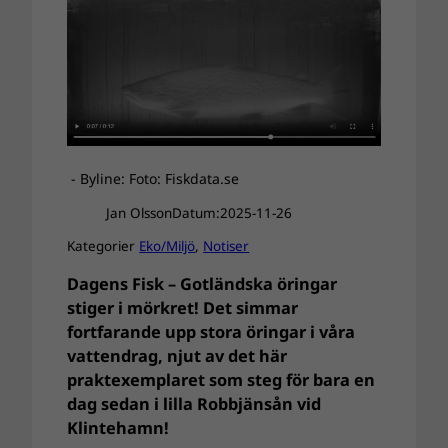
- Byline: Foto: Fiskdata.se
Jan Olsson
Datum:
2025-11-26
Kategorier
Eko/Miljö
, 
Notiser
Dagens Fisk – Gotländska öringar
stiger i mörkret! Det simmar
fortfarande upp stora öringar i våra
vattendrag, njut av det här
praktexemplaret som steg för bara en
dag sedan i lilla Robbjänsån vid
Klintehamn!