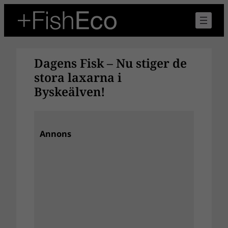
Hoppa
till
innehåll
Dagens Fisk – Nu stiger de
stora laxarna i
Byskeälven!
Annons