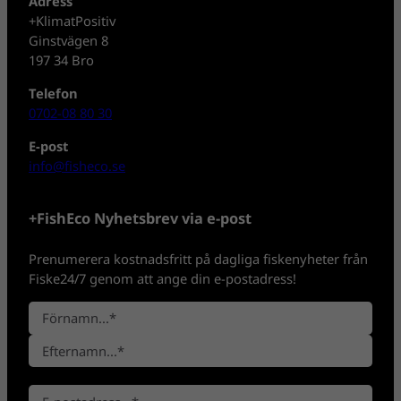
Adress
+KlimatPositiv
Ginstvägen 8
197 34 Bro
Telefon
0702-08 80 30
E-post
info@fisheco.se
+FishEco Nyhetsbrev via e-post
Prenumerera kostnadsfritt på dagliga fiskenyheter från
Fiske24/7 genom att ange din e-postadress!
N
a
F
m
ö
n
E
r
*
E
f