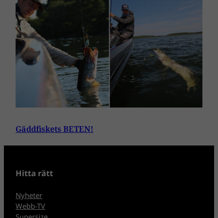
Gäddfiskets BETEN!
Hitta rätt
Nyheter
Webb-TV
Supersize