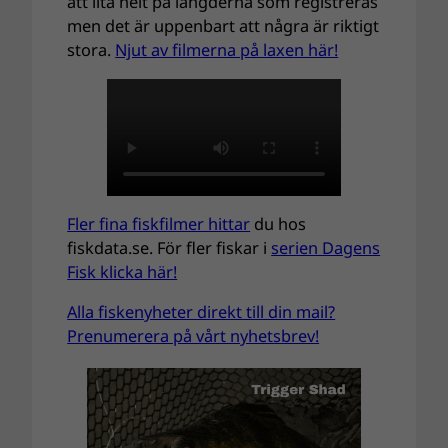
att lita helt på längderna som registreras
men det är uppenbart att några är riktigt
stora.
Njut av filmerna på laxen här!
Fler fina fiskfilmer hittar
du hos
fiskdata.se. För fler fiskar i
serien Dagens
Fisk klicka här!
Alla fiskenyheter direkt till din mail?
Prenumerera på vårt nyhetsbrev!