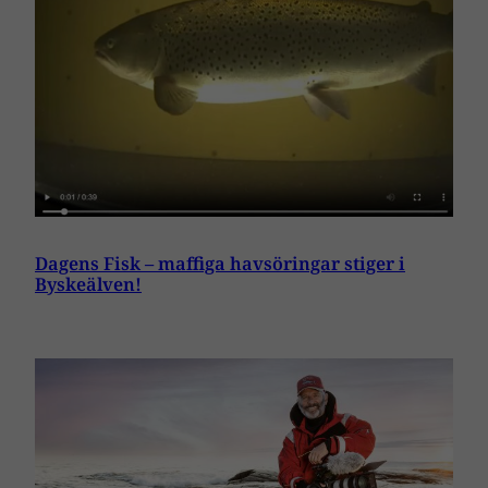
Dagens Fisk – maffiga havsöringar stiger i
Byskeälven!