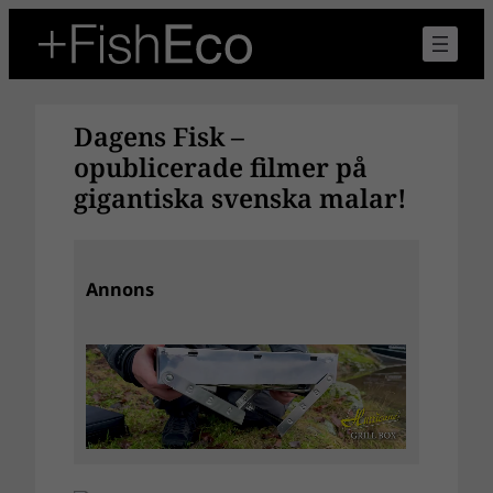
Hoppa
till
innehåll
Dagens Fisk –
opublicerade filmer på
gigantiska svenska malar!
Annons