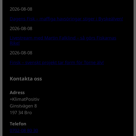
2026-08-08
Dagens Fisk – maffiga havsöringar stiger i Byskeälven!
2026-08-08
Livestream med Martin Falklind – så görs Fiskarnas
Rike!
2026-08-08
Finsk – svenskt projekt tar form för Torne älv!
Kontakta oss
Adress
+KlimatPositiv
Ginstvägen 8
197 34 Bro
Telefon
0702-08 80 30