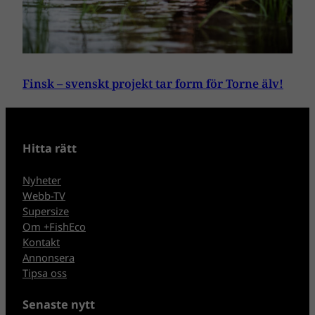
Finsk – svenskt projekt tar form för Torne älv!
Hitta rätt
Nyheter
Webb-TV
Supersize
Om +FishEco
Kontakt
Annonsera
Tipsa oss
Senaste nytt