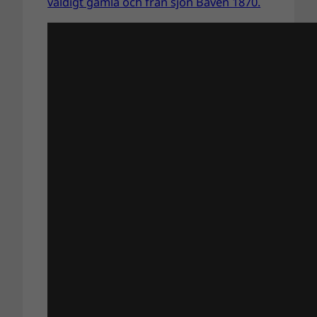
väldigt gamla och från sjön Båven 1870.