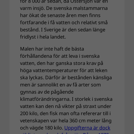
för 8 000 år sedan, då Östersjön var en
varm insjö. De svenska malstammarna
har ökat de senaste åren men finns
fortfarande i få vatten och relativt små
bestånd. I Sverige är den sedan länge
fridlyst i hela landet.
Malen har inte haft de bästa
förhållandena för att leva i svenska
vatten, den har ganska stora krav på
höga vattentemperaturer för att leken
ska lyckas. Därför är bestånden känsliga
men är sannolikt en av få arter som
gynnas av de pågående
klimatförändringarna. I storlek i svenska
vatten kan den nå vikter på straxt under
200 kilo, den fisk man ofta refererar till i
vetenskapen var hela 360 cm meter lång
och vägde 180 kilo.
Uppgifterna är dock