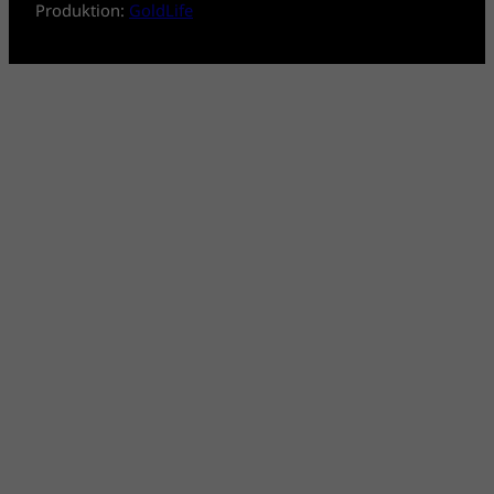
n
Produktion:
GoldLife