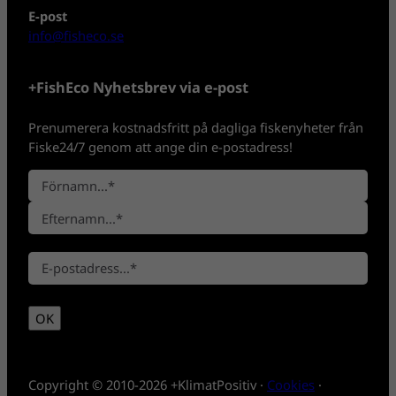
E-post
info@fisheco.se
+FishEco Nyhetsbrev via e-post
Prenumerera kostnadsfritt på dagliga fiskenyheter från
Fiske24/7 genom att ange din e-postadress!
N
a
F
m
ö
n
E
r
*
E
f
n
-
t
a
p
e
m
OK
o
r
n
s
n
t
a
*
m
Copyright © 2010-2026 +KlimatPositiv ·
Cookies
·