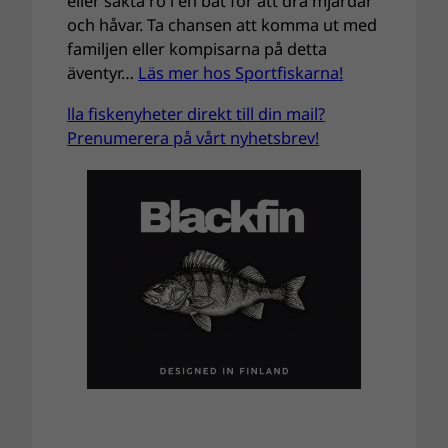
eller sakta ro i en båt för att dra mjärdar
och håvar. Ta chansen att komma ut med
familjen eller kompisarna på detta
äventyr…
Läs mer hos Sportfiskarna!
lla fiskenyheter direkt till din mail?
Prenumerera på vårt nyhetsbrev!