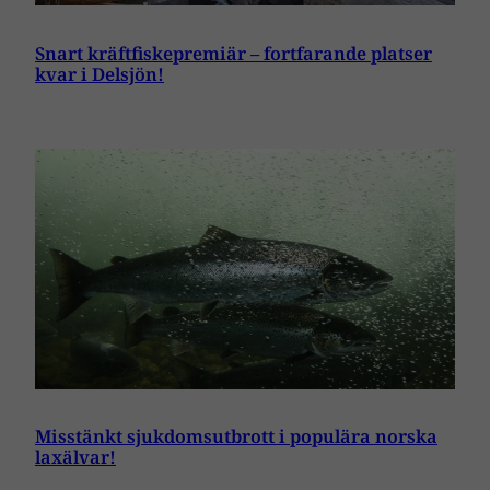
Snart kräftfiskepremiär – fortfarande platser
kvar i Delsjön!
Misstänkt sjukdomsutbrott i populära norska
laxälvar!