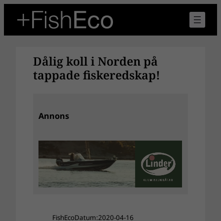
Hoppa
till
innehåll
Dålig koll i Norden på
tappade fiskeredskap!
Annons
FishEco
Datum:
2020-04-16