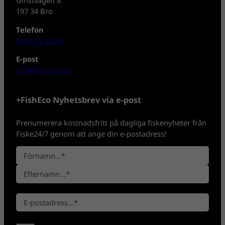
197 34 Bro
Telefon
0702-08 80 30
E-post
info@fisheco.se
+FishEco Nyhetsbrev via e-post
Prenumerera kostnadsfritt på dagliga fiskenyheter från
Fiske24/7 genom att ange din e-postadress!
N
a
F
m
ö
n
E
r
*
E
f
n
-
t
a
p
e
m