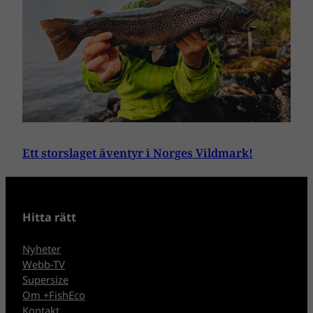
Ett storslaget äventyr i Norges Vildmark!
Hitta rätt
Nyheter
Webb-TV
Supersize
Om +FishEco
Kontakt