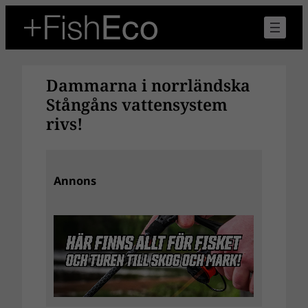
Hoppa
till
innehåll
Dammarna i norrländska
Stångåns vattensystem
rivs!
Annons