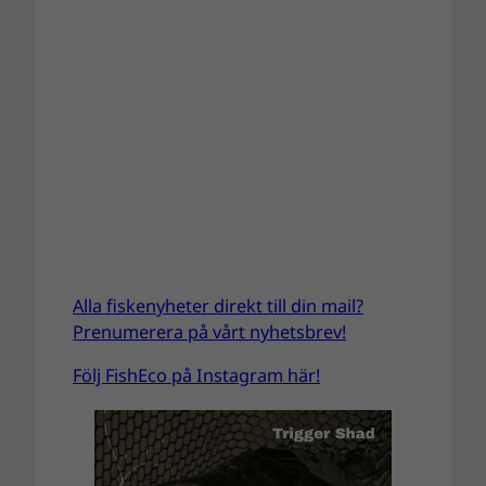
Alla fiskenyheter direkt till din mail?
Prenumerera på vårt nyhetsbrev!
Följ FishEco på Instagram här!