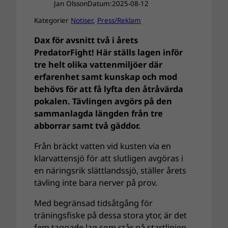
Jan Olsson
Datum:
2025-08-12
Kategorier
Notiser
, 
Press/Reklam
Dax för avsnitt två i årets
PredatorFight! Här ställs lagen inför
tre helt olika vattenmiljöer där
erfarenhet samt kunskap och mod
behövs för att få lyfta den åtråvärda
pokalen. Tävlingen avgörs på den
sammanlagda längden från tre
abborrar samt två gäddor.
Från bräckt vatten vid kusten via en
klarvattensjö för att slutligen avgöras i
en näringsrik slättlandssjö, ställer årets
tävling inte bara nerver på prov.
Med begränsad tidsåtgång för
träningsfiske på dessa stora ytor, är det
fem taggade lag som står på startlinjen.