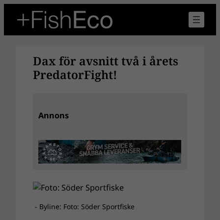
Hoppa
till
innehåll
Dax för avsnitt två i årets
PredatorFight!
Annons
- Byline: Foto: Söder Sportfiske