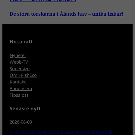
De stora torskarna i Ålands hav – unika fiskar!
Hitta rätt
Nyheter
Webb-TV
Supersize
Om +FishEco
Kontakt
Annonsera
Tipsa oss
Senaste nytt
2026-08-09
Laxfiskare i Norge får tillbaka pengarna för inställt