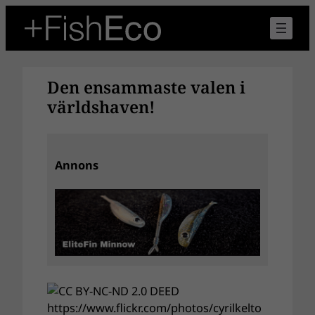
Hoppa
till
innehåll
Den ensammaste valen i
världshaven!
Annons