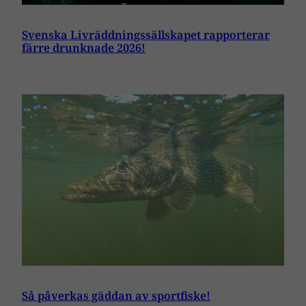
Svenska Livräddningssällskapet rapporterar
färre drunknade 2026!
Så påverkas gäddan av sportfiske!