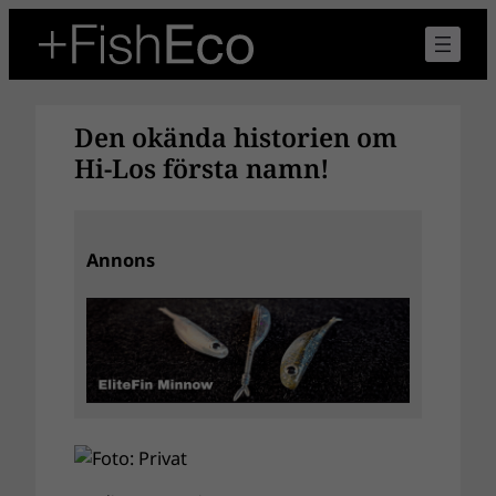
Hoppa
till
innehåll
Den okända historien om
Hi-Los första namn!
Annons