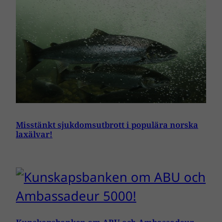
Misstänkt sjukdomsutbrott i populära norska
laxälvar!