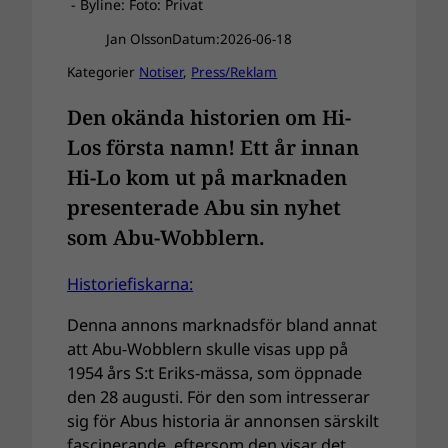
- Byline: Foto: Privat
Jan Olsson
Datum:
2026-06-18
Kategorier
Notiser
, 
Press/Reklam
Den okända historien om Hi-
Los första namn! Ett år innan
Hi-Lo kom ut på marknaden
presenterade Abu sin nyhet
som Abu-Wobblern.
Historiefiskarna:
Denna annons marknadsför bland annat
att Abu-Wobblern skulle visas upp på
1954 års S:t Eriks-mässa, som öppnade
den 28 augusti. För den som intresserar
sig för Abus historia är annonsen särskilt
fascinerande, eftersom den visar det