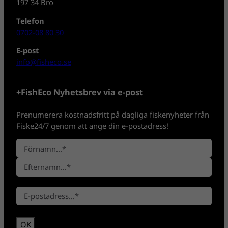
197 34 Bro
Telefon
0702-08 80 30
E-post
info@fisheco.se
+FishEco Nyhetsbrev via e-post
Prenumerera kostnadsfritt på dagliga fiskenyheter från
Fiske24/7 genom att ange din e-postadress!
N
a
F
m
ö
n
E
r
*
E
f
n
-
t
a
p
e
m
o
r