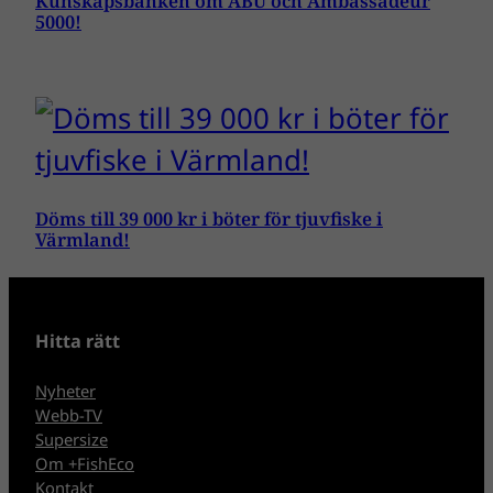
Kunskapsbanken om ABU och Ambassadeur
5000!
Döms till 39 000 kr i böter för tjuvfiske i
Värmland!
Hitta rätt
Nyheter
Webb-TV
Supersize
Om +FishEco
Kontakt