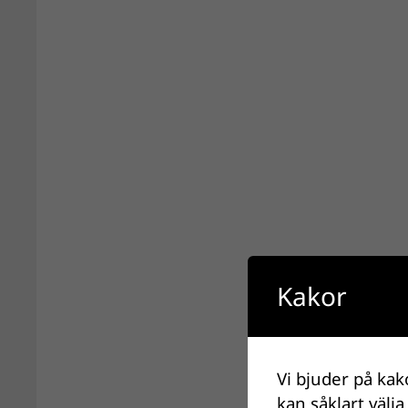
Kakor
Vi bjuder på kak
kan såklart välja