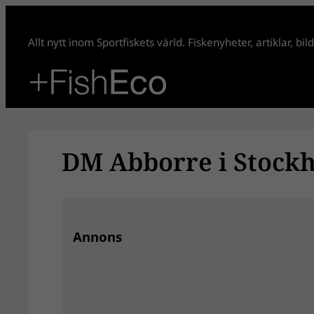
Hoppa
till
Allt nytt inom Sportfiskets värld. Fiskenyheter, artiklar, bi
innehåll
DM Abborre i Stockh
Annons