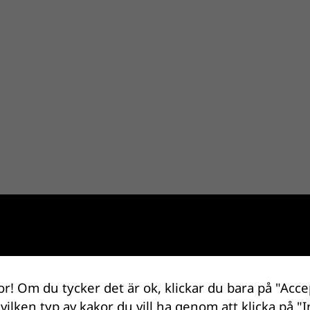
or! Om du tycker det är ok, klickar du bara på "Acce
 vilken typ av kakor du vill ha genom att klicka på "I