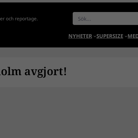
Sök
lder och reportage.
NYHETER
SUPERSIZE
MED
olm avgjort!