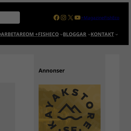
Facebook
Instagram
X
YouTube
+MagazineFishEco
ARBETARE
OM +FISHECO
BLOGGAR
KONTAKT
Annonser