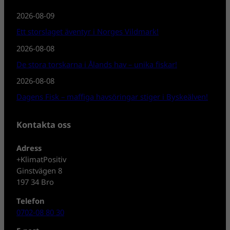
2026-08-09
Ett storslaget äventyr i Norges Vildmark!
2026-08-08
De stora torskarna i Ålands hav – unika fiskar!
2026-08-08
Dagens Fisk – maffiga havsöringar stiger i Byskeälven!
Kontakta oss
Adress
+KlimatPositiv
Ginstvägen 8
197 34 Bro
Telefon
0702-08 80 30