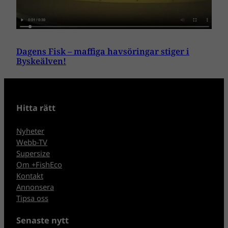
Dagens Fisk – maffiga havsöringar stiger i
Byskeälven!
Hitta rätt
Nyheter
Webb-TV
Supersize
Om +FishEco
Kontakt
Annonsera
Tipsa oss
Senaste nytt