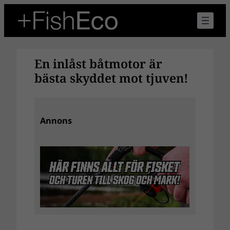
Hoppa
till
innehåll
En inlåst båtmotor är
bästa skyddet mot tjuven!
Annons