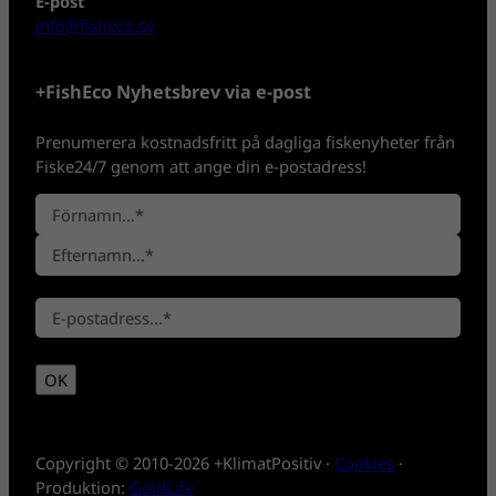
E-post
info@fisheco.se
+FishEco Nyhetsbrev via e-post
Prenumerera kostnadsfritt på dagliga fiskenyheter från
Fiske24/7 genom att ange din e-postadress!
N
a
F
m
ö
n
E
r
*
E
f
n
-
t
a
p
e
m
OK
o
r
n
s
n
t
a
*
m
Copyright © 2010-2026 +KlimatPositiv ·
Cookies
·
n
Produktion:
GoldLife