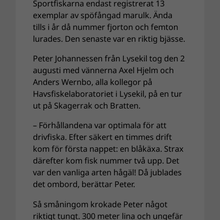
Sportfiskarna endast registrerat 13
exemplar av spöfångad marulk. Ända
tills i år då nummer fjorton och femton
lurades. Den senaste var en riktig bjässe.
Peter Johannessen från Lysekil tog den 2
augusti med vännerna Axel Hjelm och
Anders Wernbo, alla kollegor på
Havsfiskelaboratoriet i Lysekil, på en tur
ut på Skagerrak och Bratten.
– Förhållandena var optimala för att
drivfiska. Efter säkert en timmes drift
kom för första nappet: en blåkäxa. Strax
därefter kom fisk nummer två upp. Det
var den vanliga arten hågäl! Då jublades
det ombord, berättar Peter.
Så småningom krokade Peter något
riktigt tungt. 300 meter lina och ungefär