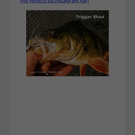
Följ FishEco på Instagram här!