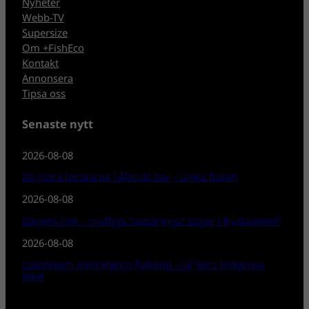
Nyheter
Webb-TV
Supersize
Om +FishEco
Kontakt
Annonsera
Tipsa oss
Senaste nytt
2026-08-08
De stora torskarna i Ålands hav – unika fiskar!
2026-08-08
Dagens Fisk – maffiga havsöringar stiger i Byskeälven!
2026-08-08
Livestream med Martin Falklind – så görs Fiskarnas
Rike!