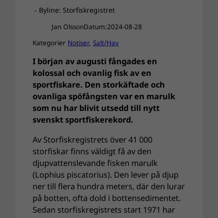
- Byline: Storfiskregistret
Jan Olsson
Datum:
2024-08-28
Kategorier
Notiser
, 
Salt/Hav
I början av augusti fångades en
kolossal och ovanlig fisk av en
sportfiskare. Den storkäftade och
ovanliga spöfångsten var en marulk
som nu har blivit utsedd till nytt
svenskt sportfiskerekord.
Av Storfiskregistrets över 41 000
storfiskar finns väldigt få av den
djupvattenslevande fisken marulk
(Lophius piscatorius). Den lever på djup
ner till flera hundra meters, där den lurar
på botten, ofta dold i bottensedimentet.
Sedan storfiskregistrets start 1971 har