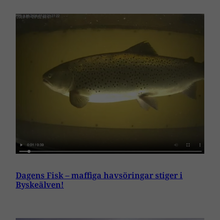
Dagens Fisk – maffiga havsöringar stiger i
Byskeälven!