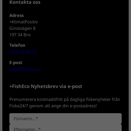
Kontakta oss
Adress
+KlimatPositiv
Ginstvägen 8
197 34 Bro
Telefon
0702-08 80 30
E-post
info@fisheco.se
+FishEco Nyhetsbrev via e-post
Prenumerera kostnadsfritt på dagliga fiskenyheter från
Fiske24/7 genom att ange din e-postadress!
N
a
F
m