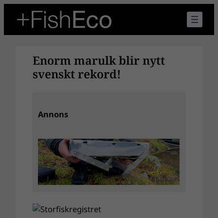
Hoppa
till
innehåll
Enorm marulk blir nytt
svenskt rekord!
Annons