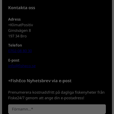
Kontakta oss
Adress
+KlimatPositiv
Ginstvägen 8
197 34 Bro
Telefon
0702-08 80 30
E-post
info@fisheco.se
+FishEco Nyhetsbrev via e-post
Prenumerera kostnadsfritt på dagliga fiskenyheter från
Fiske24/7 genom att ange din e-postadress!
N
a