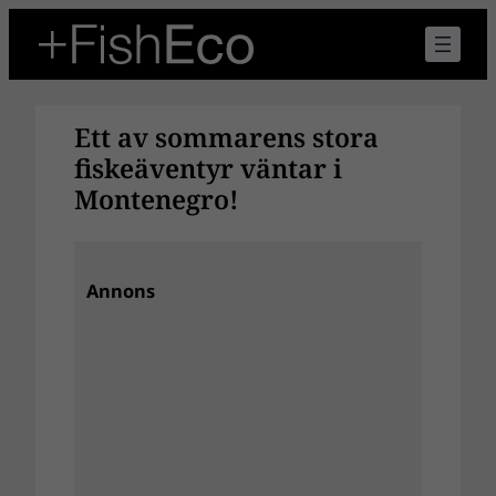
Hoppa
till
innehåll
Ett av sommarens stora
fiskeäventyr väntar i
Montenegro!
Annons