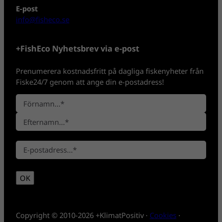
E-post
info@fisheco.se
+FishEco Nyhetsbrev via e-post
Prenumerera kostnadsfritt på dagliga fiskenyheter från
Fiske24/7 genom att ange din e-postadress!
N
a
F
m
ö
n
E
r
*
E
f
n
-
t
a
p
e
m
OK
o
r
n
s
n
t
a
*
m
Copyright © 2010-2026 +KlimatPositiv ·
Cookies
·