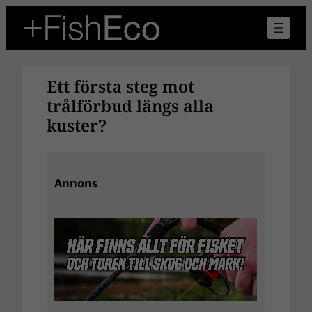
Hoppa
till
innehåll
Ett första steg mot
trålförbud längs alla
kuster?
Annons