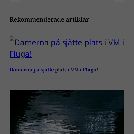
Rekommenderade artiklar
Damerna på sjätte plats i VM i Fluga!