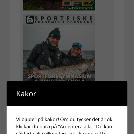
Kakor
Vi bjuder på kakor! Om du tycker det är ok,
klickar du bara på "Acceptera alla". Du kan
såklart välja vilken typ av kakor du vill ha