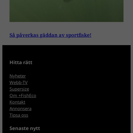
Så påverkas gäddan av sportfiske!
Hitta rätt
Nyheter
Webb-TV
Supersize
Om +FishEco
Kontakt
Annonsera
Tipsa oss
Senaste nytt