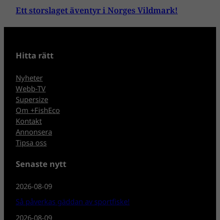
Ett storslaget äventyr i Norges Vildmark!
Hitta rätt
Nyheter
Webb-TV
Supersize
Om +FishEco
Kontakt
Annonsera
Tipsa oss
Senaste nytt
2026-08-09
Så påverkas gäddan av sportfiske!
2026-08-09