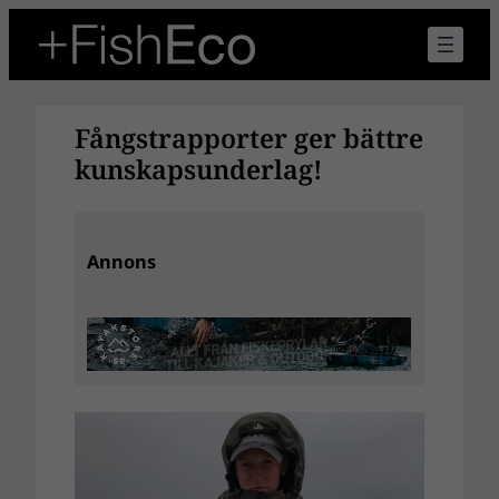
Hoppa
till
innehåll
Fångstrapporter ger bättre
kunskapsunderlag!
Annons