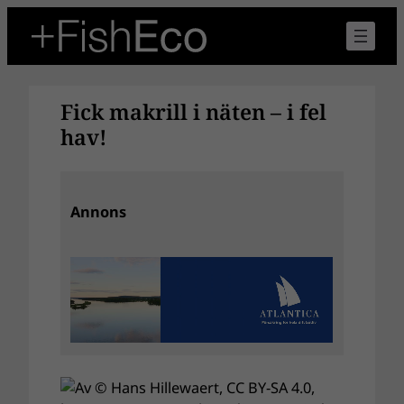
Hoppa
till
innehåll
Fick makrill i näten – i fel
hav!
Annons