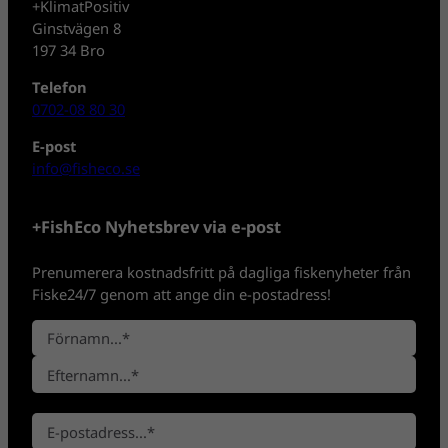
+KlimatPositiv
Ginstvägen 8
197 34 Bro
Telefon
0702-08 80 30
E-post
info@fisheco.se
+FishEco Nyhetsbrev via e-post
Prenumerera kostnadsfritt på dagliga fiskenyheter från
Fiske24/7 genom att ange din e-postadress!
N
a
F
m
ö
n
E
r
*
E
f
n
-
t