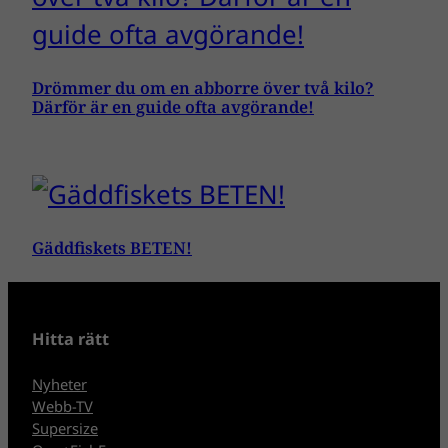
Drömmer du om en abborre över två kilo?
Därför är en guide ofta avgörande!
Gäddfiskets BETEN!
Hitta rätt
Nyheter
Webb-TV
Supersize