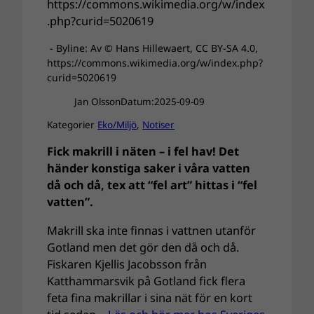
- Byline: Av © Hans Hillewaert, CC BY-SA 4.0,
https://commons.wikimedia.org/w/index.php?
curid=5020619
Jan Olsson
Datum:
2025-09-09
Kategorier
Eko/Miljö
, 
Notiser
Fick makrill i näten – i fel hav! Det
händer konstiga saker i våra vatten
då och då, tex att “fel art” hittas i “fel
vatten”.
Makrill ska inte finnas i vattnen utanför
Gotland men det gör den då och då.
Fiskaren Kjellis Jacobsson från
Katthammarsvik på Gotland fick flera
feta fina makrillar i sina nät för en kort