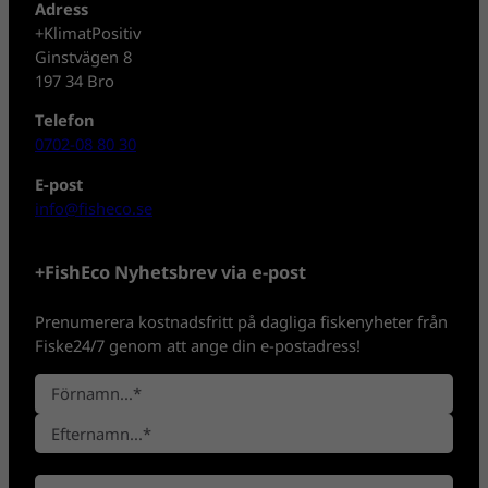
Adress
+KlimatPositiv
Ginstvägen 8
197 34 Bro
Telefon
0702-08 80 30
E-post
info@fisheco.se
+FishEco Nyhetsbrev via e-post
Prenumerera kostnadsfritt på dagliga fiskenyheter från
Fiske24/7 genom att ange din e-postadress!
N
a
F
m
ö
n
E
r
*
E