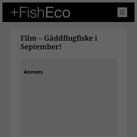
Hoppa
till
innehåll
Film – Gäddflugfiske i
September!
Annons