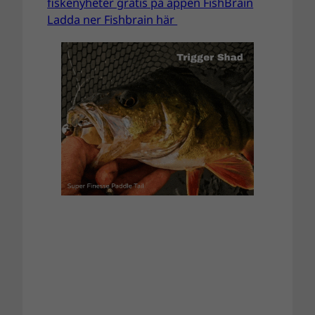
fiskenyheter gratis på appen FishBrain
Ladda ner Fishbrain här