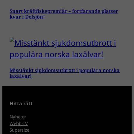
Snart kräftfiskepremiär – fortfarande platser
kvar i Delsjön!
Misstänkt sjukdomsutbrott i populära norska
laxälvar!
Hitta rätt
Nyheter
Webb-TV
Supersize